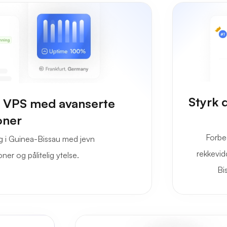
Styrk 
au VPS med avanserte
oner
Forbe
g i Guinea-Bissau med jevn
rekkevid
ner og pålitelig ytelse.
Bi