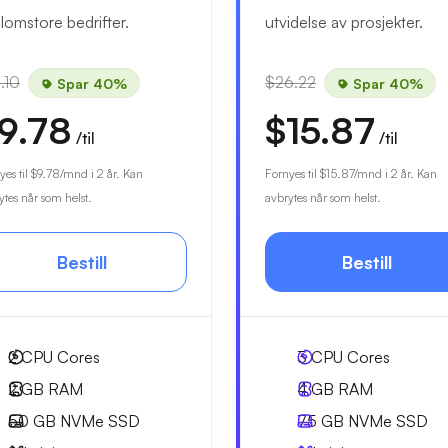
lomstore bedrifter.
utvidelse av prosjekter.
.10
$26.22
Spar 40%
Spar 40%
9.78
$15.87
/til
/til
yes til
$9.78
/mnd i 2 år. Kan
Fornyes til
$15.87
/mnd i 2 år. Kan
ytes når som helst.
avbrytes når som helst.
Bestill
Bestill
2
CPU Cores
3
CPU Cores
2 GB
RAM
4 GB
RAM
50 GB
NVMe SSD
75 GB
NVMe SSD