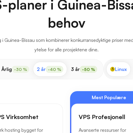
-planer i Guinea-Biss
behov
g i Guinea-Bissau som kombinerer konkurransedyktige priser med
ytelse for alle prosjektene dine.
Årlig
2 år
3 år
Linux
-30 %
-40 %
-50 %
Mest Populære
S Virksomhet
VPS Profesjonell
rk hosting bygget for
Avanserte ressurser for