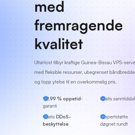
med
fremragende
kvalitet
UltaHost tilbyr kraftige Guinea-Bissau VPS-serv
med fleksible ressurser, ubegrenset båndbredde
og topp ytelse til en overkommelig pris.
99,99 % oppetid
-
Gratis sanntidsbi
garanti
Gratis
DDoS-
Ekspertstøtte
beskyttelse
døgnet rundt