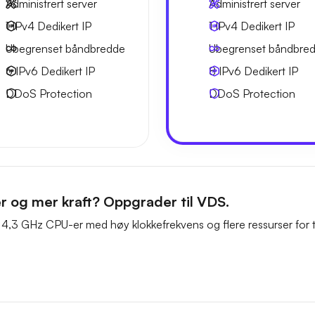
Administrert server
Administrert server
1 IPv4
Dedikert IP
1 IPv4
Dedikert IP
Ubegrenset
båndbredde
Ubegrenset
båndbre
6 IPv6
Dedikert IP
8 IPv6
Dedikert IP
DDoS Protection
DDoS Protection
er og mer kraft? Oppgrader til VDS.
 4,3 GHz CPU-er med høy klokkefrekvens og flere ressurser for t