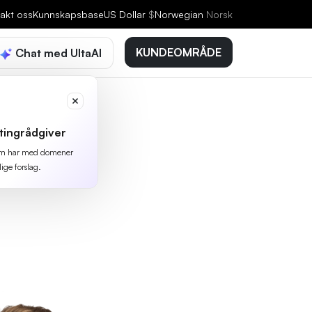
akt oss
Kunnskapsbase
US Dollar
$
Norwegian
Norsk
KUNDEOMRÅDE
Chat med UltaAI
tingrådgiver
 som har med domener
lige forslag.