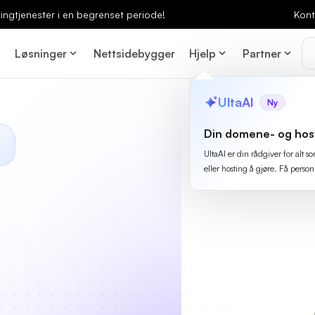
ingtjenester i en begrenset periode!
Kont
Løsninger
Nettsidebygger
Hjelp
Partner
UltaAI
Ny
Din domene- og hos
UltaAI er din rådgiver for alt
eller hosting å gjøre. Få person