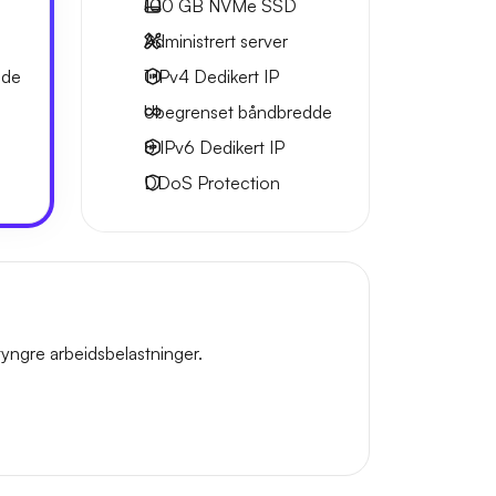
100 GB
NVMe SSD
Administrert server
dde
1 IPv4
Dedikert IP
Ubegrenset
båndbredde
8 IPv6
Dedikert IP
DDoS Protection
yngre arbeidsbelastninger.