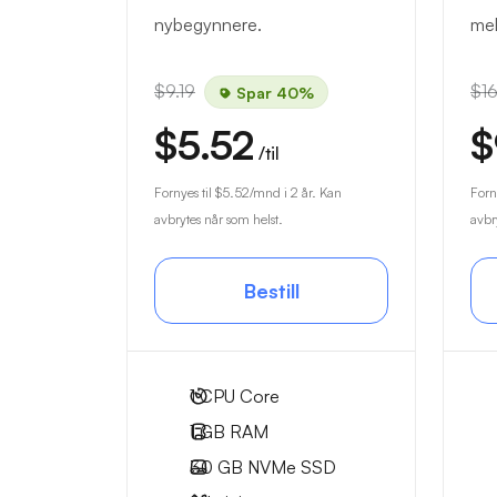
nybegynnere.
mel
$9.19
$16
Spar 40%
$5.52
$
/til
Fornyes til
$5.52
/mnd i 2 år. Kan
Forn
avbrytes når som helst.
avbr
Bestill
1
CPU Core
1 GB
RAM
30 GB
NVMe SSD