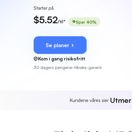
Starter på
$5.52
/til*
Spar 40%
Se planer
Kom i gang risikofritt
30 dagers pengene-tilbake-garanti
Utmer
Kundene våres sier