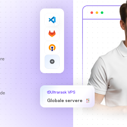
ere
Ultrarask VPS
lde
Globale servere