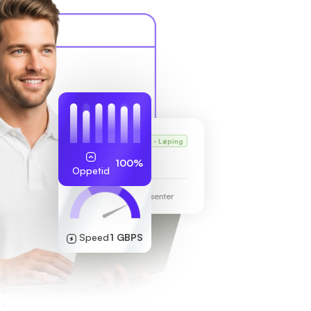
Karls VPS
Løping
255.189.85.19
100%
Oppetid
Frankfurt datasenter
Speed
1 GBPS