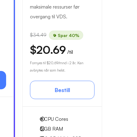
maksimale ressurser før
overgang til VDS.
$34.49
Spar 40%
$20.69
/til
Fornyes til
$20.69
/mnd i 2 år. Kan
avbrytes når som helst.
Bestill
4
CPU Cores
6 GB
RAM