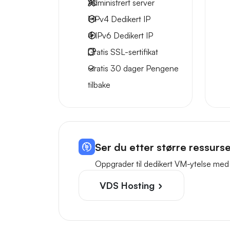
Administrert server
1 IPv4
Dedikert IP
4 IPv6
Dedikert IP
Gratis
SSL-sertifikat
Gratis
30 dager
Pengene
tilbake
Ser du etter større ressurs
Oppgrader til dedikert VM-ytelse med
VDS Hosting