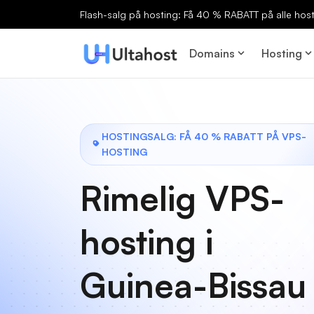
Flash-salg på hosting: Få 40 % RABATT på alle host
Domains
Hosting
HOSTINGSALG: FÅ 40 % RABATT PÅ VPS-
HOSTING
Rimelig VPS-
hosting i
Guinea-Bissau