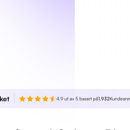
ket
4.9 ut av 5 basert på
1,932
Kundeanm