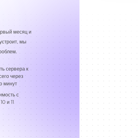
ервый месяц и
 устроит, мы
роблем.
ть сервера к
сего через
о минут
имость с
0 и 11