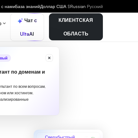
 с нами
База знаний
Доллар США
$
Russian
Русский
КЛИЕНТСКАЯ
Чат с
р
ОБЛАСТЬ
UltaAI
вый
тант по доменам и
ультант по всем вопросам,
ном или хостингом.
нализированные
Сверхбыстрый