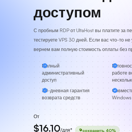
доступом
С пробным RDP от UltaHost вы платите за п
тестируете VPS 30 дней. Если вас что-то не
вернем вам полную стоимость оплаты без п
Полный
Готовнос
административный
работе в
доступ
нескольк
30-дневная гарантия
Совмест
возврата средств
Windows 1
От
$16.10
/для*
сохранить 40%