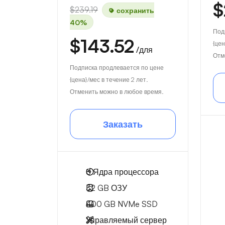
$
$239.19
сохранить
40%
Под
$143.52
{цен
/для
Отм
Подписка продлевается по цене
{цена}/мес в течение 2 лет.
Отменить можно в любое время.
Заказать
8
Ядра процессора
32 GB
ОЗУ
400 GB
NVMe SSD
Управляемый сервер