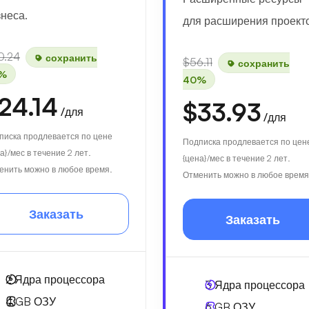
неса.
для расширения проект
0.24
сохранить
$56.11
сохранить
%
40%
24.14
$33.93
/для
/для
писка продлевается по цене
Подписка продлевается по цен
а}/мес в течение 2 лет.
{цена}/мес в течение 2 лет.
енить можно в любое время.
Отменить можно в любое время
Заказать
Заказать
2
Ядра процессора
3
Ядра процессора
4 GB
ОЗУ
6 GB
ОЗУ