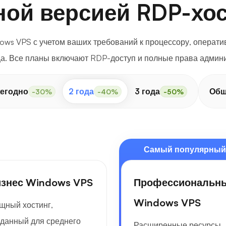
ной версией RDP-хос
ows VPS с учетом ваших требований к процессору, операти
а. Все планы включают RDP-доступ и полные права админи
егодно
2 года
3 года
Об
-30%
-40%
-50%
Самый популярный
знес Windows VPS
Профессиональн
Windows VPS
щный хостинг,
зданный для среднего
Расширенные ресурсы