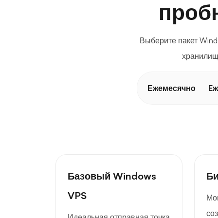
проб
Выберите пакет Wind
хранилищ
Ежемесячно
Eж
Базовый Windows
Би
VPS
Мо
со
Идеальная отправная точка