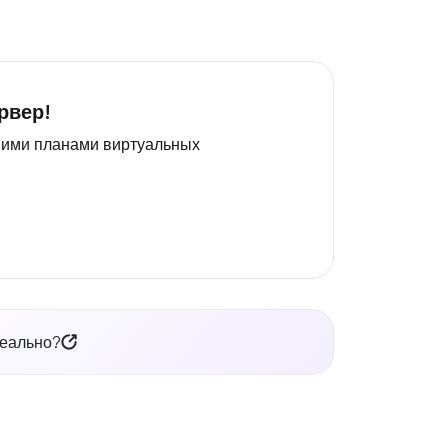
рвер!
шими планами виртуальных
деально?