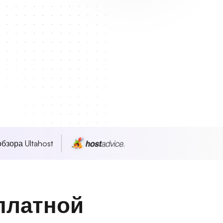
бзора Ultahost
платной