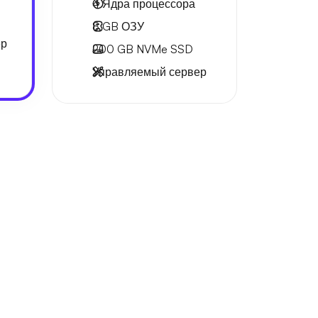
4
Ядра процессора
8 GB
ОЗУ
ер
200 GB
NVMe SSD
Управляемый сервер