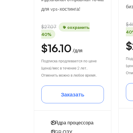
биз
для vps-хостинга!
$4
$27.07
сохранить
40
40%
$
$16.10
/для
Под
Подписка продлевается по цене
{цен
{цена}/мес в течение 2 лет.
Отм
Отменить можно в любое время.
Заказать
2
Ядра процессора
2 GB
ОЗУ