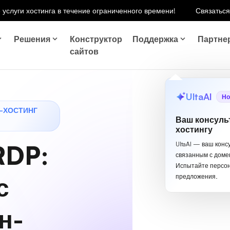
 услуги хостинга в течение ограниченного времени!
Связаться
Решения
Конструктор
Поддержка
Партне
сайтов
UltaAI
Но
S-ХОСТИНГ
Ваш консуль
хостингу
RDP
:
UltaAI — ваш конс
связанным с доме
Испытайте персо
с
предложения.
н-