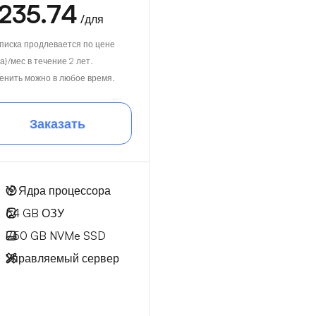
235.74
/для
писка продлевается по цене
а}/мес в течение 2 лет.
енить можно в любое время.
Заказать
12
Ядра процессора
64 GB
ОЗУ
750 GB
NVMe SSD
Управляемый сервер