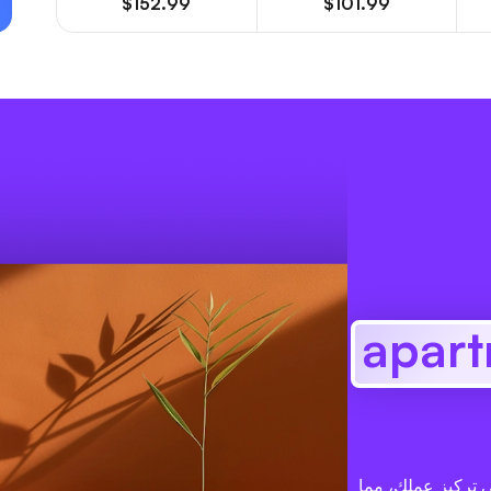
$152.99
$101.99
ap بشكل مباشر إلى تركيز عملك، مما