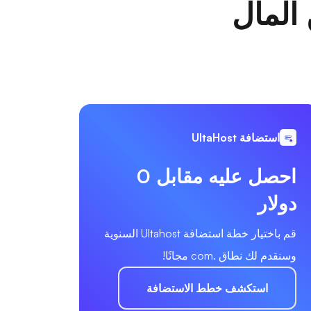
 المال
استضافة UltaHost
احصل عليه مقابل 0
دولار
قم باختيار خطة استضافة Ultahost السنوية
وسنقدم لك نطاق .com مجانًا!
استكشف خطط الاستضافة