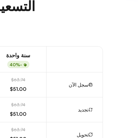
التسعير
سنة واحدة
-40%
$63.74
سجل الآن
$51.00
$63.74
تجديد
$51.00
$63.74
تحويل