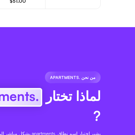
$51.00
من نحن .APARTMENTS
لماذا تختار
.apartments
?
يشير اختيار اسم نطاق .artments