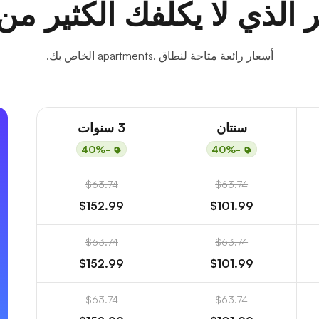
 الذي لا يكلفك الكثير من
أسعار رائعة متاحة لنطاق .apartments الخاص بك.
سنتان
3 سنوات
-40%
-40%
$63.74
$63.74
$152.99
$101.99
$63.74
$63.74
$152.99
$101.99
$63.74
$63.74