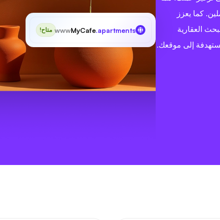
ين. كما يعزز
حث العقارية
www
MyCafe
.apartments
متاح!
مستهدفة إلى موقعك.