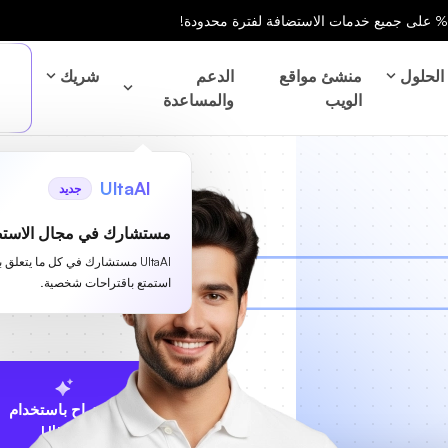
الحلول
منشئ مواقع
الدعم
شريك
الويب
والمساعدة
UltaAI
جديد
مستشارك في مجال الاستض
UltaAI مستشارك في كل ما يتعلق 
استمتع باقتراحات شخصية.
الاقتراح باستخدام
UltaAI