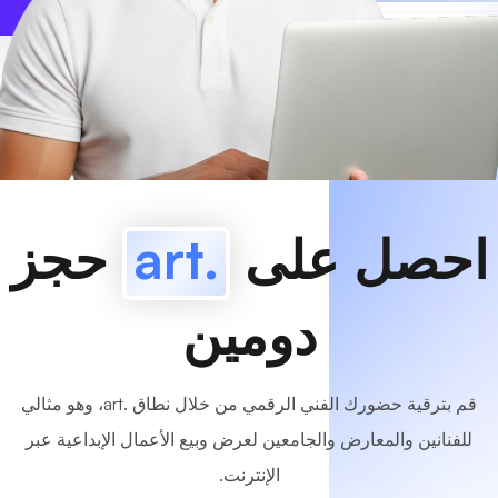
www
MyCafe
.art
متاح!
احصل على
.art
حجز
دومين
قم بترقية حضورك الفني الرقمي من خلال نطاق .art، وهو مثالي
للفنانين والمعارض والجامعين لعرض وبيع الأعمال الإبداعية عبر
الإنترنت.