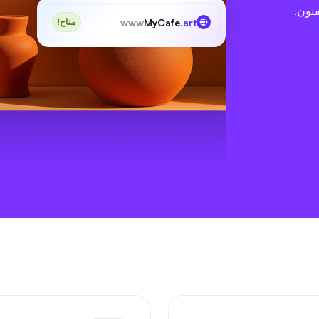
فنون.
www
MyCafe
.art
متاح!