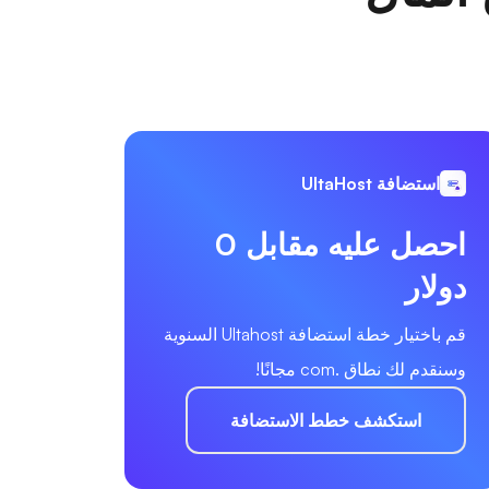
استضافة UltaHost
احصل عليه مقابل 0
دولار
قم باختيار خطة استضافة Ultahost السنوية
وسنقدم لك نطاق .com مجانًا!
استكشف خطط الاستضافة