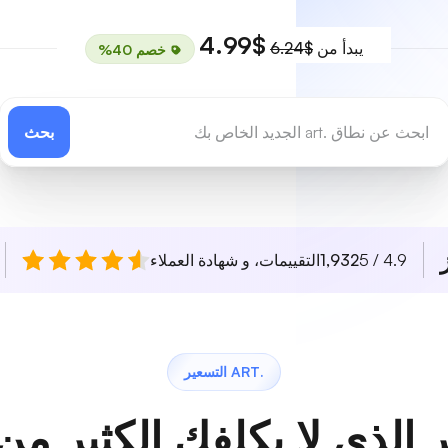
$4.99
يبدأ من
$6.24
خصم 40%
بحث
4.9 / 5
1,932
التقييمات، و شهادة العملاء
.ART التسعير
 الذي لا يكلفك الكثير من