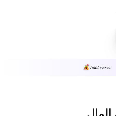
 المال