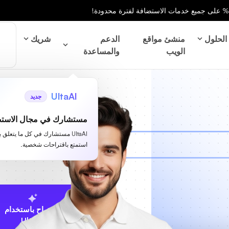
الحلول
منشئ مواقع
الدعم
شريك
الويب
والمساعدة
UltaAI
جديد
مستشارك في مجال الاستض
UltaAI مستشارك في كل ما يتعلق 
استمتع باقتراحات شخصية.
الاقتراح باستخدام
UltaAI