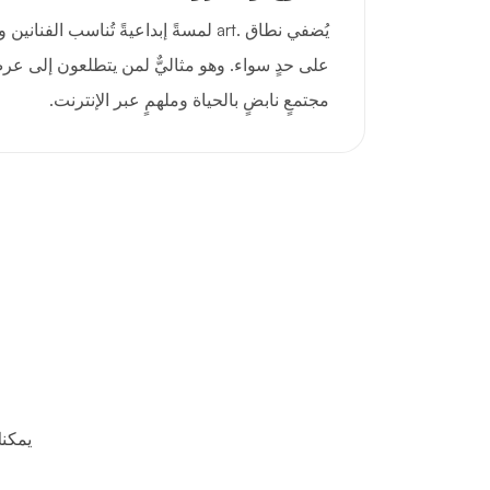
يُضفي نطاق .art لمسةً إبداعيةً تُناسب الف
على حدٍ سواء. وهو مثاليٌّ لمن يتطلعون إلى عر
مجتمعٍ نابضٍ بالحياة وملهمٍ عبر الإنترنت.
يمكن