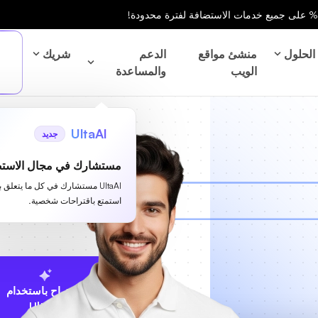
الحلول
منشئ مواقع
الدعم
شريك
الويب
والمساعدة
UltaAI
جديد
مستشارك في مجال الاستض
UltaAI مستشارك في كل ما يتعلق 
استمتع باقتراحات شخصية.
الاقتراح باستخدام
UltaAI