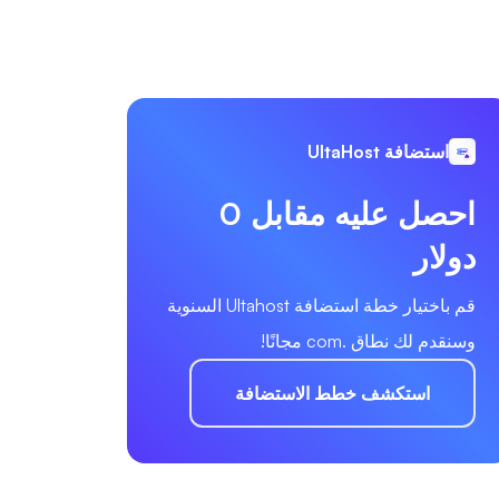
استضافة UltaHost
احصل عليه مقابل 0
دولار
قم باختيار خطة استضافة Ultahost السنوية
وسنقدم لك نطاق .com مجانًا!
استكشف خطط الاستضافة