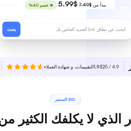
$5.99
يبدأ من
$7.49
خصم 40%
بحث
4.9 / 5
1,932
التقييمات، و شهادة العملاء
.BID التسعير
 الذي لا يكلفك الكثير من