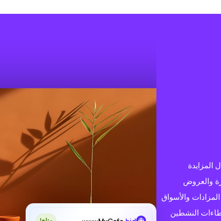
ي مجال المزايدة
رة والعروض
المزادات والأسواق
طاءات النشطين
www
MyCafe
.bid
متاح!