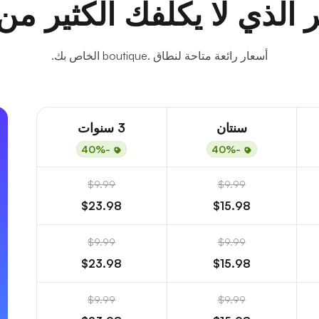
 الذي لا يكلفك الكثير من
أسعار رائعة متاحة لنطاق .boutique الخاص بك.
سنتان
3 سنوات
-40%
-40%
$9.99
$9.99
$23.98
$15.98
$9.99
$9.99
$23.98
$15.98
$9.99
$9.99