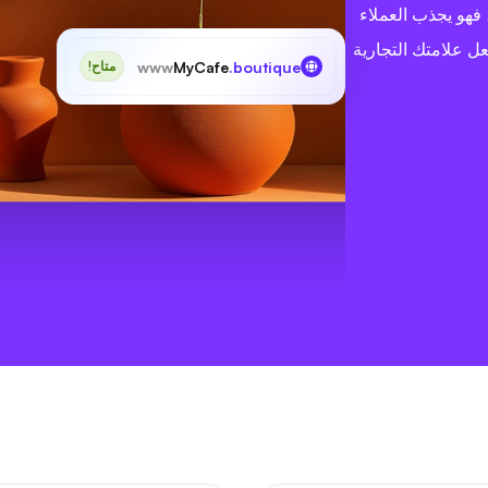
هو يجذب العملاء
 علامتك التجارية
www
MyCafe
.boutique
متاح!