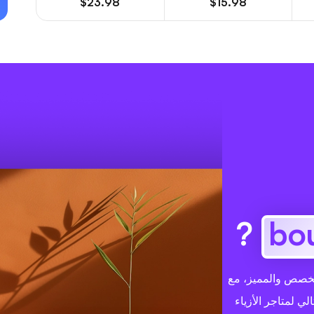
$23.98
$15.98
?
ملك المتخصص والمميز، مع
لي لمتاجر الأزياء