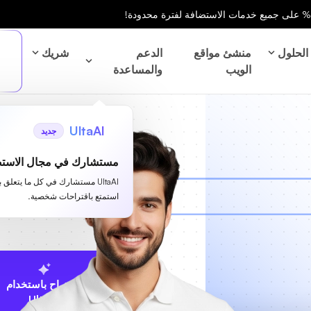
الحلول
منشئ مواقع
الدعم
شريك
الويب
والمساعدة
UltaAI
جديد
مستشارك في مجال الاستض
UltaAI مستشارك في كل ما يتعلق 
استمتع باقتراحات شخصية.
الاقتراح باستخدام
UltaAI