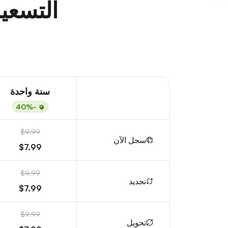
التسعير
سنة واحدة
-40%
$9.99
سجل الآن
$7.99
$9.99
تجديد
$7.99
$9.99
تحويل