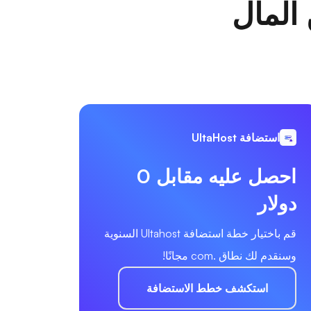
 المال
استضافة UltaHost
احصل عليه مقابل 0
دولار
قم باختيار خطة استضافة Ultahost السنوية
وسنقدم لك نطاق .com مجانًا!
استكشف خطط الاستضافة