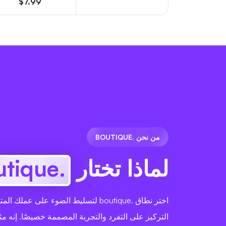
$7.99
من نحن .BOUTIQUE
لماذا تختار
.boutique
اختر نطاق .boutique لتسليط الضوء على ع
التركيز على التفرد والتجربة المصممة خصيصًا. إنه مثا