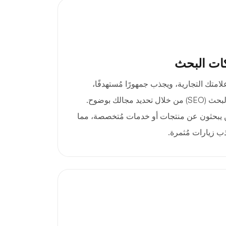
ات البحث
ق .boutique تفرد علامتك التجارية، ويجذب جمهورًا مُستهدفًا،
ويُحسّن مُحسّنات محرّكات البحث (SEO) من خلال تحديد مجالك بوضوح.
ذين يبحثون عن منتجات أو خدمات مُتخصصة، مما
ب زيارات مُثمرة.