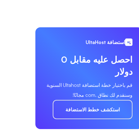
استضافة UltaHost
احصل عليه مقابل 0
دولار
قم باختيار خطة استضافة Ultahost السنوية
وسنقدم لك نطاق .com مجانًا!
استكشف خطط الاستضافة