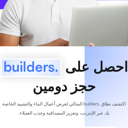
www
MyCafe
.builders
متاح!
احصل على
.builders
حجز دومين
اكتشف نطاق .builders المثالي لعرض أعمال البناء والتشييد الخاصة
بك عبر الإنترنت، وتعزيز المصداقية وجذب العملاء.