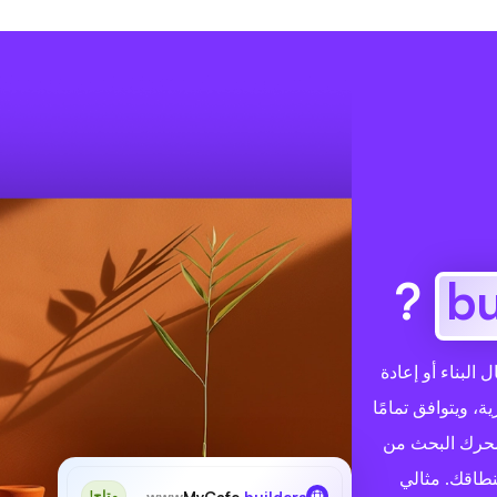
?
ي مجال البناء أو إعادة
ة، ويتوافق تمامًا
محرك البحث من
نطاقك. مثالي
www
MyCafe
.builders
متاح!