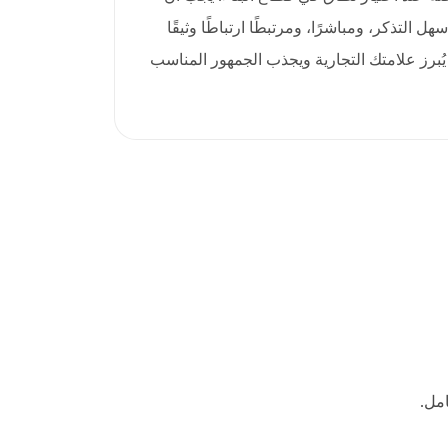
builders القوي سهل التذكر، ومباشرًا، ومرتبطًا ارتباطًا وثيقًا
ا يُبرز علامتك التجارية ويجذب الجمهور المناسب
مل.