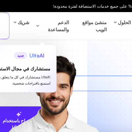
الحلول
منشئ مواقع
الدعم
شريك
الويب
والمساعدة
UltaAI
جديد
مستشارك في مجال الاستض
UltaAI مستشارك في كل ما يتعلق 
استمتع باقتراحات شخصية.
الاقتراح باستخدام
UltaAI