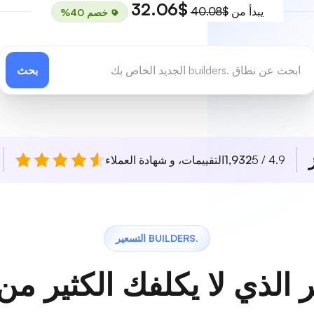
$32.06
يبدأ من
$40.08
خصم 40%
بحث
4.9 / 5
1,932
التقييمات، و شهادة العملاء
.BUILDERS التسعير
 الذي لا يكلفك الكثير من