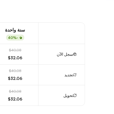
سنة واحدة
-40%
$40.08
سجل الآن
$32.06
$40.08
تجديد
$32.06
$40.08
تحويل
$32.06