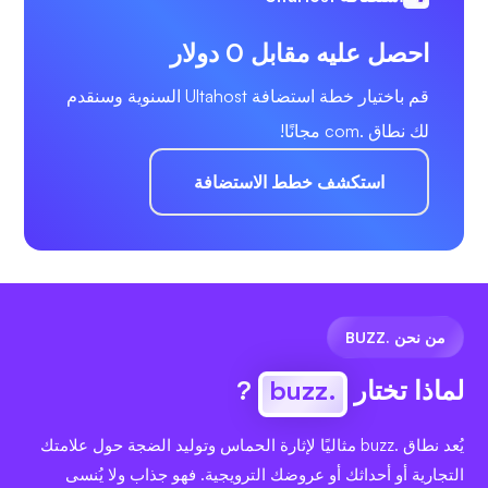
احصل عليه مقابل 0 دولار
قم باختيار خطة استضافة Ultahost السنوية وسنقدم
لك نطاق .com مجانًا!
استكشف خطط الاستضافة
من نحن .BUZZ
لماذا تختار
.buzz
?
يُعد نطاق .buzz مثاليًا لإثارة الحماس وتوليد الضجة حول علامتك
التجارية أو أحداثك أو عروضك الترويجية. فهو جذاب ولا يُنسى