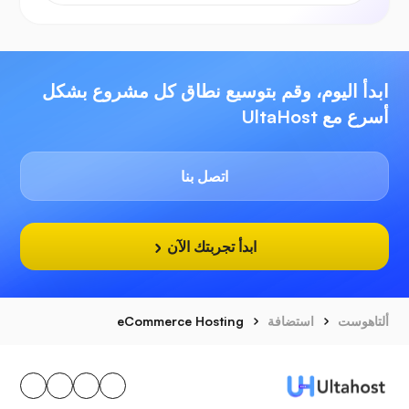
ابدأ اليوم، وقم بتوسيع نطاق كل مشروع بشكل
أسرع مع UltaHost
اتصل بنا
ابدأ تجربتك الآن
ألتاهوست
استضافة
eCommerce Hosting