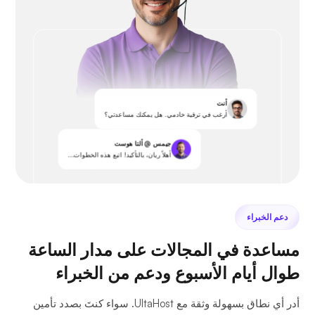
أنت
أرغب في ترقية خادمي. هل يمكنك مساعدتي؟
جيمس @ ألتا هوست
أهلاً ريان، بالتأكيد! اتبع هذه الخطوات...
دعم الخبراء
مساعدة في المجالات على مدار الساعة
طوال أيام الأسبوع ودعم من الخبراء
أدر أي نطاق بسهولة وثقة مع UltaHost. سواء كنتَ بصدد تأمين