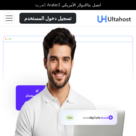
اتصل بنا
الدولار الأمريكي
$
Arabic
العربية
تسجيل دخول المستخدم
الاقتراح باستخدام
UltaAI
www
MyCafe
.buzz
متاح!