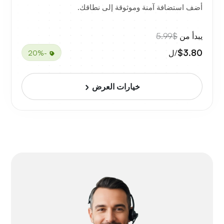
أضف استضافة آمنة وموثوقة إلى نطاقك.
يبدأ من
$5.99
$3.80
/ل
-20%
خيارات العرض