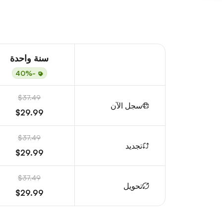
سنة واحدة
-40%
$37.49
سجل الآن
$29.99
$37.49
تجديد
$29.99
$37.49
تحويل
$29.99