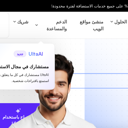
الحلول
منشئ مواقع
الدعم
شريك
الويب
والمساعدة
UltaAI
جديد
مستشارك في مجال الاستض
UltaAI مستشارك في كل ما يتعلق 
استمتع باقتراحات شخصية.
الاقتراح باستخدام
UltaAI