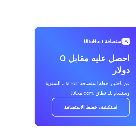
استضافة UltaHost
احصل عليه مقابل 0
دولار
قم باختيار خطة استضافة Ultahost السنوية
وسنقدم لك نطاق .com مجانًا!
استكشف خطط الاستضافة