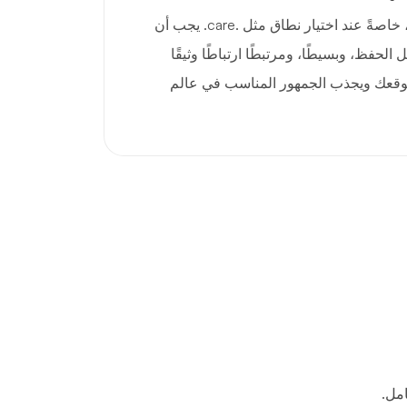
الانطباعات الأولى مهمة جدًا، خاصةً عند اختيار نطاق مثل .care. يجب أن
 المميز سهل الحفظ، وبسيطًا، ومرتبطًا ارتباطًا وثيقًا
 موقعك ويجذب الجمهور المناسب في عالم
مل.