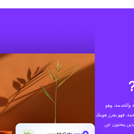
رعاية والخدمة، وهو
مة. فهو يعزز هويتك
الذين يبحثون عن
www
MyCafe
.care
متاح!