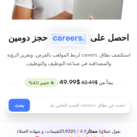
احصل على
.careers
حجز دومين
استكشف نطاق .careers لربط المواهب بالفرص، وتعزيز الرؤية
والمصداقية في صناعة التوظيف والتوظيف.
$49.99
يبدأ من
$62.49
خصم 40%
بحث
ممتاز
يقول عملاؤنا
4.9 / 5
1,932
التقييمات، و شهادة العملاء