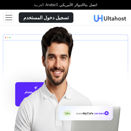
اتصل بنا
الدولار الأمريكي
$
Arabic
العربية
تسجيل دخول المستخدم
الاقتراح باستخدام
UltaAI
www
MyCafe
.careers
متاح!