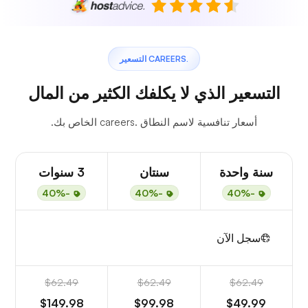
.CAREERS التسعير
التسعير الذي لا يكلفك الكثير من المال
أسعار تنافسية لاسم النطاق .careers الخاص بك.
سنة واحدة
سنتان
3 سنوات
-40%
-40%
-40%
سجل الآن
$62.49
$62.49
$62.49
$149.98
$99.98
$49.99