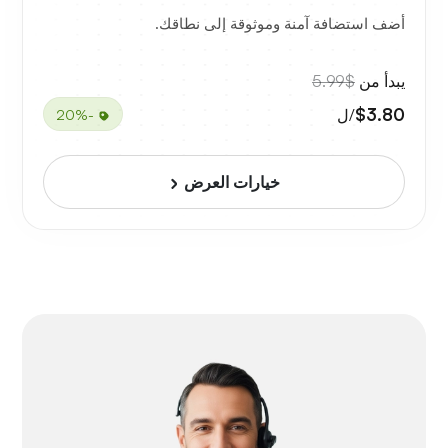
أضف استضافة آمنة وموثوقة إلى نطاقك.
يبدأ من
$5.99
$3.80
/ل
-20%
خيارات العرض