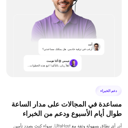
أنت
أرغب في ترقية خادمي. هل يمكنك مساعدتي؟
جيمس @ ألتا هوست
أهلاً ريان، بالتأكيد! اتبع هذه الخطوات...
دعم الخبراء
مساعدة في المجالات على مدار الساعة
طوال أيام الأسبوع ودعم من الخبراء
أدر أي نطاق بسهولة وثقة مع UltaHost. سواء كنتَ بصدد تأمين