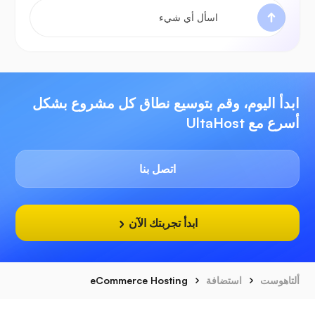
ابدأ اليوم، وقم بتوسيع نطاق كل مشروع بشكل
أسرع مع UltaHost
اتصل بنا
ابدأ تجربتك الآن
ألتاهوست
استضافة
eCommerce Hosting