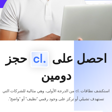
www
MyCafe
.cl
متاح!
احصل على
.cl
حجز
دومين
استكشف نطاقات .cl من الدرجة الأولى، وهي مثالية للشركات التي
تستهدف تشيلي أو تركز على وجود رقمي "نظيف" أو "واضح".