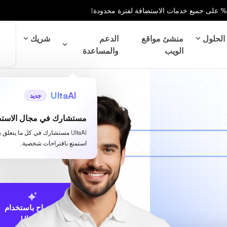
الحلول
منشئ مواقع
الدعم
شريك
الويب
والمساعدة
UltaAI
جديد
مستشارك في مجال الاستض
UltaAI مستشارك في كل ما يتعلق 
استمتع باقتراحات شخصية.
الاقتراح باستخدام
UltaAI