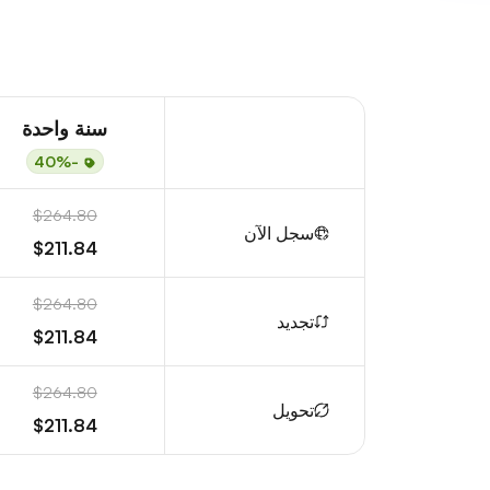
سنة واحدة
-40%
$264.80
سجل الآن
$211.84
$264.80
تجديد
$211.84
$264.80
تحويل
$211.84