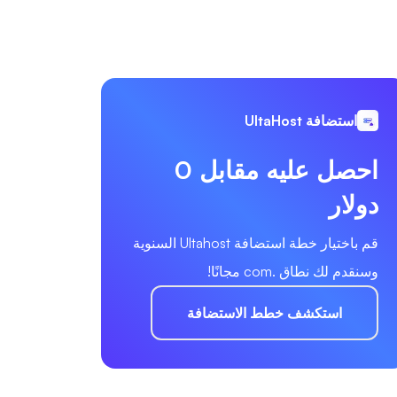
استضافة UltaHost
احصل عليه مقابل 0
دولار
قم باختيار خطة استضافة Ultahost السنوية
وسنقدم لك نطاق .com مجانًا!
استكشف خطط الاستضافة