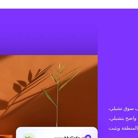
لتي تستهدف سوق تشيلي،
 واضح بتشيلي،
لمنطقة ويثبت
www
MyCafe
.cl
متاح!