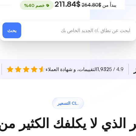
$211.84
يبدأ من
$264.80
خصم 40%
بحث
4.9 / 5
1,932
التقييمات، و شهادة العملاء
.CL التسعير
 الذي لا يكلفك الكثير من