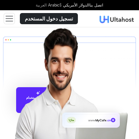
اتصل بنا
الدولار الأمريكي
$
Arabic
العربية
تسجيل دخول المستخدم
الاقتراح باستخدام
UltaAI
www
MyCafe
.cn
متاح!