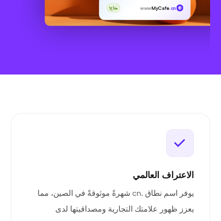
www
MyCafe
.cn
متاح!
الاعتراف العالمي
يوفر اسم نطاق .cn شهرةً موثوقةً في الصين، مما
يعزز ظهور علامتك التجارية ومصداقيتها لدى