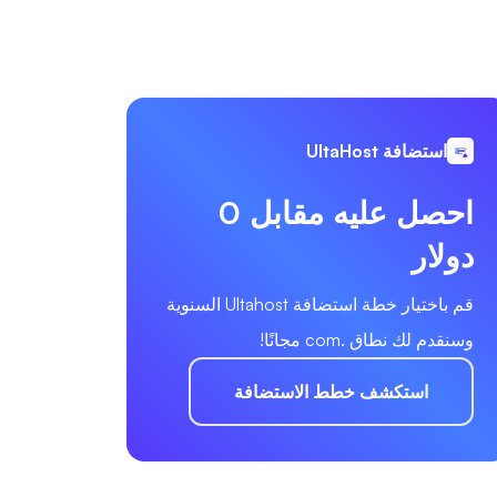
استضافة UltaHost
احصل عليه مقابل 0
دولار
قم باختيار خطة استضافة Ultahost السنوية
وسنقدم لك نطاق .com مجانًا!
استكشف خطط الاستضافة