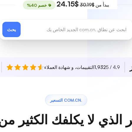
$24.15
يبدأ من
$30.19
خصم 40%
بحث
4.9 / 5
1,932
التقييمات، و شهادة العملاء
.COM.CN التسعير
 الذي لا يكلفك الكثير من