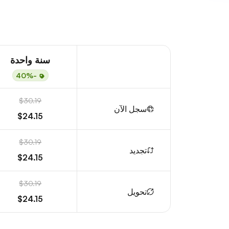
سنة واحدة
-40%
$30.19
سجل الآن
$24.15
$30.19
تجديد
$24.15
$30.19
تحويل
$24.15