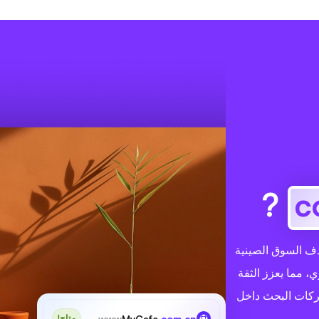
?
 التي تستهدف السوق الصينية
، مما يعزز الثقة
ركات البحث داخل
www
MyCafe
.com.cn
متاح!