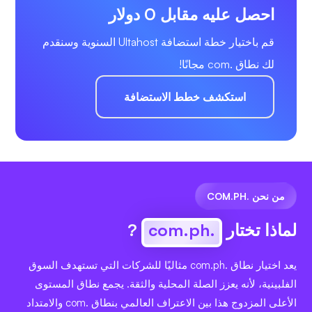
احصل عليه مقابل 0 دولار
قم باختيار خطة استضافة Ultahost السنوية وسنقدم
لك نطاق .com مجانًا!
استكشف خطط الاستضافة
من نحن .COM.PH
لماذا تختار
.com.ph
?
يعد اختيار نطاق .com.ph مثاليًا للشركات التي تستهدف السوق
الفلبينية، لأنه يعزز الصلة المحلية والثقة. يجمع نطاق المستوى
الأعلى المزدوج هذا بين الاعتراف العالمي بنطاق .com والامتداد