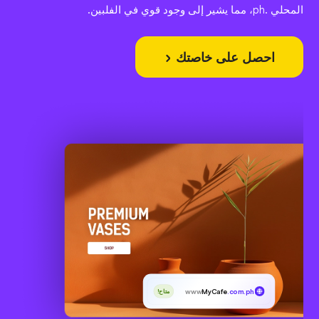
المحلي .ph، مما يشير إلى وجود قوي في الفلبين.
احصل على خاصتك
www
MyCafe
.com.ph
متاح!