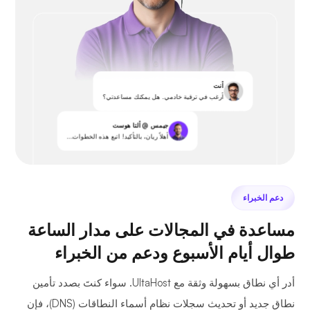
أنت
أرغب في ترقية خادمي. هل يمكنك مساعدتي؟
جيمس @ ألتا هوست
أهلاً ريان، بالتأكيد! اتبع هذه الخطوات...
دعم الخبراء
مساعدة في المجالات على مدار الساعة
طوال أيام الأسبوع ودعم من الخبراء
أدر أي نطاق بسهولة وثقة مع UltaHost. سواء كنتَ بصدد تأمين
نطاق جديد أو تحديث سجلات نظام أسماء النطاقات (DNS)، فإن