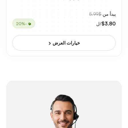
يبدأ من
$5.99
$3.80
/ل
-20%
خيارات العرض