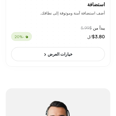
استضافة
أضف استضافة آمنة وموثوقة إلى نطاقك.
يبدأ من
$5.99
$3.80
/ل
-20%
خيارات العرض