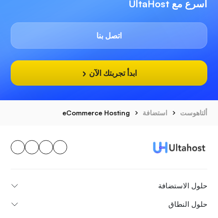
أسرع مع UltaHost
اتصل بنا
ابدأ تجربتك الآن
ألتاهوست
استضافة
eCommerce Hosting
حلول الاستضافة
حلول النطاق