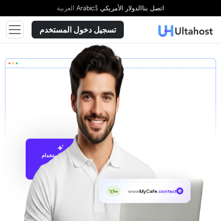
اتصل بنا
الدولار الأمريكي
$
Arabic
العربية
تسجيل دخول المستخدم
الاقتراح باستخدام
UltaAI
www
MyCafe
.contact
متاح!