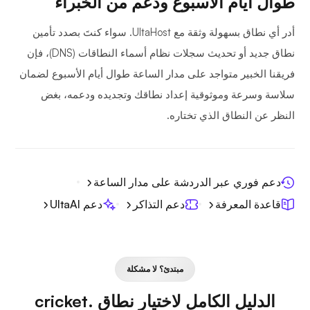
طوال أيام الأسبوع ودعم من الخبراء
أدر أي نطاق بسهولة وثقة مع UltaHost. سواء كنتَ بصدد تأمين
نطاق جديد أو تحديث سجلات نظام أسماء النطاقات (DNS)، فإن
فريقنا الخبير متواجد على مدار الساعة طوال أيام الأسبوع لضمان
سلاسة وسرعة وموثوقية إعداد نطاقك وتجديده ودعمه، بغض
النظر عن النطاق الذي تختاره.
دعم فوري عبر الدردشة على مدار الساعة
قاعدة المعرفة
دعم التذاكر
دعم UltaAI
مبتدئ؟ لا مشكلة
الدليل الكامل لاختيار نطاق .cricket