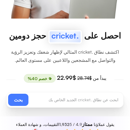
احصل على
.cricket
حجز دومين
اكتشف نطاق .cricket المثالي لإظهار شغفك وتعزيز الرؤية
والتواصل مع المشجعين واللاعبين على مستوى العالم.
$22.99
يبدأ من
$28.74
خصم 40%
بحث
ممتاز
يقول عملاؤنا
4.9 / 5
1,932
التقييمات، و شهادة العملاء