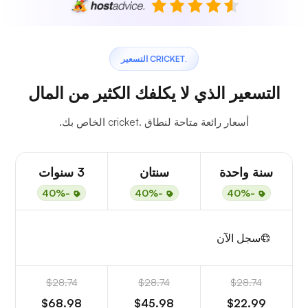
.CRICKET التسعير
التسعير الذي لا يكلفك الكثير من المال
أسعار رائعة متاحة لنطاق .cricket الخاص بك.
سنة واحدة
سنتان
3 سنوات
-40%
-40%
-40%
سجل الآن
$28.74
$28.74
$28.74
$68.98
$45.98
$22.99