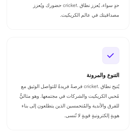
حدٍ سواء، يُعزز نطاق .cricket حضورك ويُعزز
مصداقيتك في عالم الكريكيت.
التنوع والمرونة
يُتيح نطاق .cricket فرصةً فريدةً للتواصل الوثيق مع
مُحبي الكريكيت والشركات في مجتمعها. وهو مثاليٌّ
للفرق والأندية والمُتحمسين الذين يتطلعون إلى بناء
هويةٍ إلكترونيةٍ قويةٍ لا تُنسى.