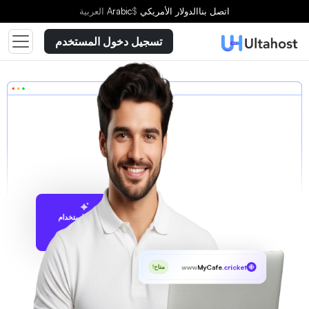
اتصل بنا
الدولار الأمريكي
$
Arabic
العربية
تسجيل دخول المستخدم
الاقتراح باستخدام
UltaAI
www
MyCafe
.cricket
متاح!