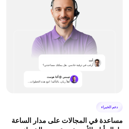
أنت
أرغب في ترقية خادمي. هل يمكنك مساعدتي؟
جيمس @ ألتا هوست
أهلاً ريان، بالتأكيد! اتبع هذه الخطوات...
دعم الخبراء
مساعدة في المجالات على مدار الساعة