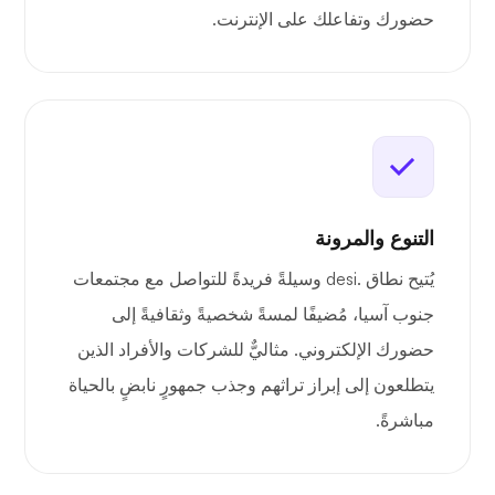
حضورك وتفاعلك على الإنترنت.
التنوع والمرونة
يُتيح نطاق .desi وسيلةً فريدةً للتواصل مع مجتمعات
جنوب آسيا، مُضيفًا لمسةً شخصيةً وثقافيةً إلى
حضورك الإلكتروني. مثاليٌّ للشركات والأفراد الذين
يتطلعون إلى إبراز تراثهم وجذب جمهورٍ نابضٍ بالحياة
مباشرةً.