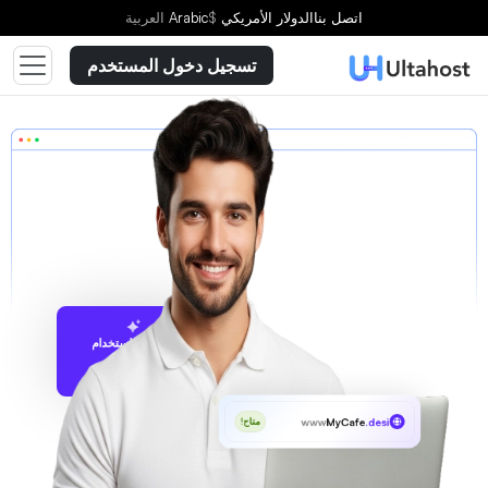
اتصل بنا
الدولار الأمريكي
$
Arabic
العربية
تسجيل دخول المستخدم
الاقتراح باستخدام
UltaAI
www
MyCafe
.desi
متاح!