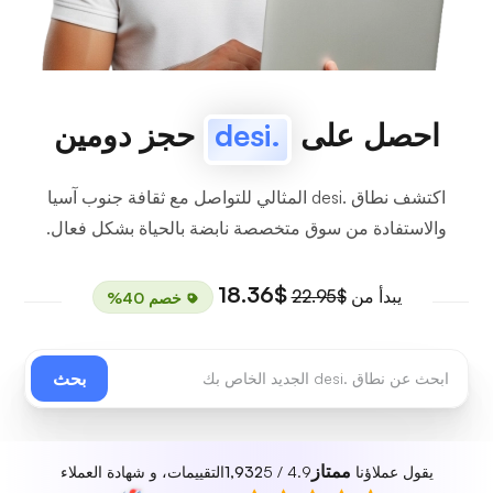
احصل على
.desi
حجز دومين
اكتشف نطاق .desi المثالي للتواصل مع ثقافة جنوب آسيا
والاستفادة من سوق متخصصة نابضة بالحياة بشكل فعال.
$18.36
يبدأ من
$22.95
خصم 40%
بحث
ممتاز
يقول عملاؤنا
4.9 / 5
1,932
التقييمات، و شهادة العملاء