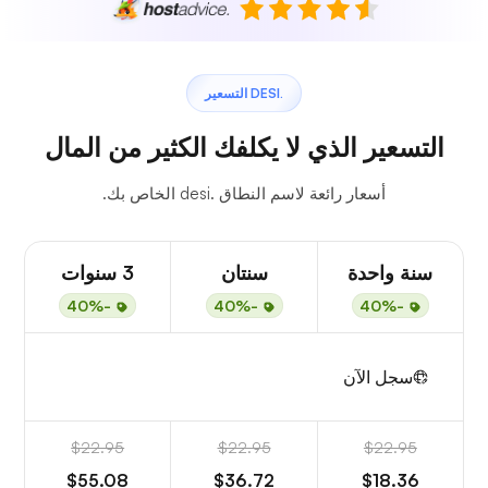
.DESI التسعير
التسعير الذي لا يكلفك الكثير من المال
أسعار رائعة لاسم النطاق .desi الخاص بك.
سنة واحدة
سنتان
3 سنوات
-40%
-40%
-40%
سجل الآن
$22.95
$22.95
$22.95
$55.08
$36.72
$18.36