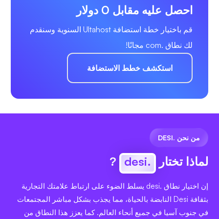
احصل عليه مقابل 0 دولار
قم باختيار خطة استضافة Ultahost السنوية وسنقدم
لك نطاق .com مجانًا!
استكشف خطط الاستضافة
من نحن .DESI
لماذا تختار
.desi
?
إن اختيار نطاق .desi يسلط الضوء على ارتباط علامتك التجارية
بثقافة Desi النابضة بالحياة، مما يجذب بشكل مباشر المجتمعات
في جنوب آسيا في جميع أنحاء العالم. كما يعزز هذا النطاق من