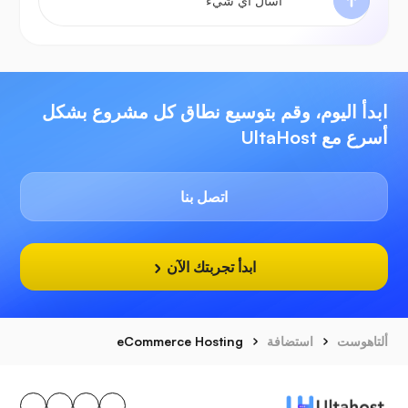
ابدأ اليوم، وقم بتوسيع نطاق كل مشروع بشكل
أسرع مع UltaHost
اتصل بنا
ابدأ تجربتك الآن
ألتاهوست
استضافة
eCommerce Hosting