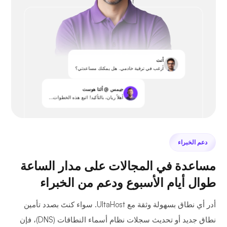
أنت
أرغب في ترقية خادمي. هل يمكنك مساعدتي؟
جيمس @ ألتا هوست
أهلاً ريان، بالتأكيد! اتبع هذه الخطوات...
دعم الخبراء
مساعدة في المجالات على مدار الساعة
طوال أيام الأسبوع ودعم من الخبراء
أدر أي نطاق بسهولة وثقة مع UltaHost. سواء كنتَ بصدد تأمين
نطاق جديد أو تحديث سجلات نظام أسماء النطاقات (DNS)، فإن