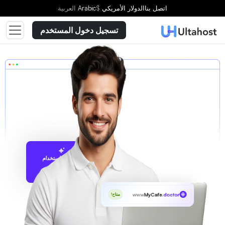
اتصل بنا
الدولار الأمريكي
$
Arabic
العربية
تسجيل دخول المستخدم
الاقتراح باستخدام
UltaAI
www
MyCafe
.doctor
متاح!