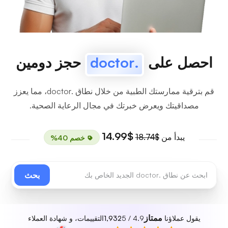
احصل على
.doctor
حجز دومين
قم بترقية ممارستك الطبية من خلال نطاق .doctor، مما يعزز
مصداقيتك ويعرض خبرتك في مجال الرعاية الصحية.
$14.99
يبدأ من
$18.74
خصم 40%
بحث
ممتاز
يقول عملاؤنا
4.9 / 5
1,932
التقييمات، و شهادة العملاء