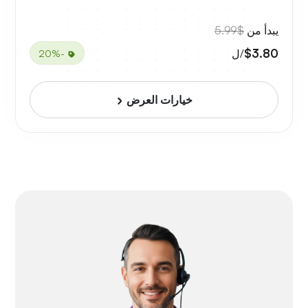
يبدأ من
$5.99
$3.80
/ل
-20%
خيارات العرض