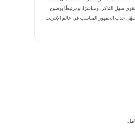
 أن يكون نطاق .email القوي سهل التذكر، ومباشرًا، ومرتبطًا بوضوح
يُسهّل جذب الجمهور المناسب في عالم الإنترنت
مل.