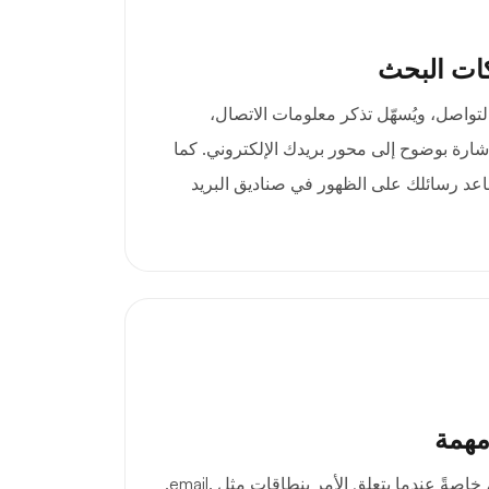
ات البحث
ema مصداقية التواصل، ويُسهّل تذكر معلومات الاتصال،
شارة بوضوح إلى محور بريدك الإلكتروني. كما
ساعد رسائلك على الظهور في صناديق البريد
مهمة
الانطباعات الأولى مهمة جدًا، خاصةً عندما يتعلق الأمر بنطاقات مثل .email.