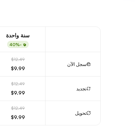
سنة واحدة
-40%
$12.49
سجل الآن
$9.99
$12.49
تجديد
$9.99
$12.49
تحويل
$9.99