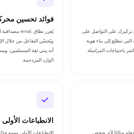
فوائد تحسين محرك
يط الضوء على تركيزك على التواصل على
يُعزز نطاق .il
 التي تتطلع إلى بناء هوية
ويُحسّن التفاعل من خلال الإ
شر باحتياجات المراسلة
أنه يبني ثقة المستلمين، وي
الوارد المزدحمة.
الانطباعات الأولى 
ا، مما يجعله مثاليًا لأي شخص