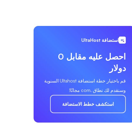
استضافة UltaHost
احصل عليه مقابل 0
دولار
قم باختيار خطة استضافة Ultahost السنوية
وسنقدم لك نطاق .com مجانًا!
استكشف خطط الاستضافة