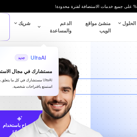
الحلول
منشئ مواقع
الدعم
شريك
الويب
والمساعدة
UltaAI
جديد
مستشارك في مجال الاستض
UltaAI مستشارك في كل ما يتعلق 
استمتع باقتراحات شخصية.
الاقتراح باستخدام
UltaAI