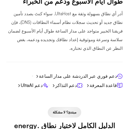
طوال أيام الأسبوع ودعم من الخبراء
أدر أي نطاق بسهولة وثقة مع UltaHost. سواء كنتَ بصدد تأمين
نطاق جديد أو تحديث سجلات نظام أسماء النطاقات (DNS)، فإن
فريقنا الخبير متواجد على مدار الساعة طوال أيام الأسبوع لضمان
سلاسة وسرعة وموثوقية إعداد نطاقك وتجديده ودعمه، بغض
النظر عن النطاق الذي تختاره.
دعم فوري عبر الدردشة على مدار الساعة
قاعدة المعرفة
دعم التذاكر
دعم UltaAI
مبتدئ؟ لا مشكلة
الدليل الكامل لاختيار نطاق .energy