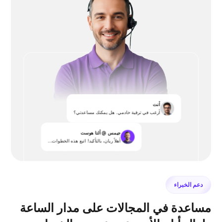
أنت
أرغب في ترقية خادمي. هل يمكنك مساعدتي؟
جيمس @ ألتا هوست
أهلاً ريان، بالتأكيد! اتبع هذه الخطوات...
دعم الخبراء
مساعدة في المجالات على مدار الساعة