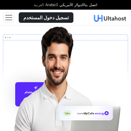
اتصل بنا
الدولار الأمريكي
$
Arabic
العربية
تسجيل دخول المستخدم
الاقتراح باستخدام
UltaAI
www
MyCafe
.energy
متاح!