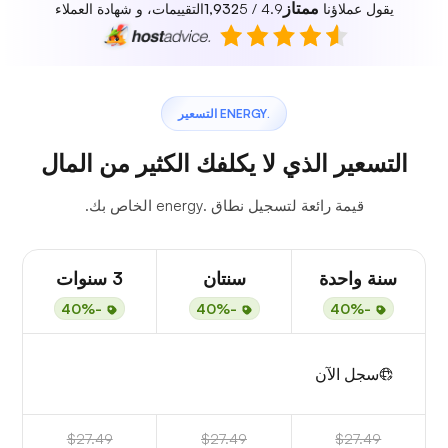
ممتاز
يقول عملاؤنا
4.9 / 5
1,932
التقييمات، و شهادة العملاء
.ENERGY التسعير
التسعير الذي لا يكلفك الكثير من المال
قيمة رائعة لتسجيل نطاق .energy الخاص بك.
سنة واحدة
سنتان
3 سنوات
-40%
-40%
-40%
سجل الآن
$27.49
$27.49
$27.49