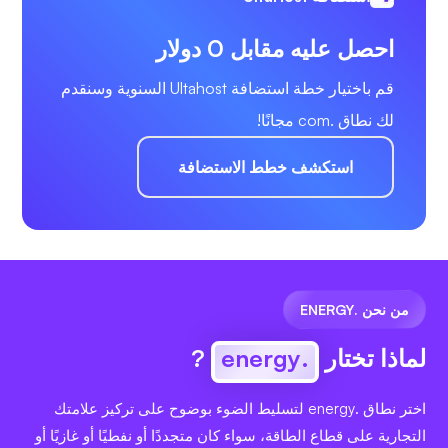
احصل عليه مقابل 0 دولار
قم باختيار خطة استضافة Ultahost السنوية وسنقدم
لك نطاق .com مجانًا!
استكشف خطط الاستضافة
من نحن .ENERGY
لماذا تختار
.energy
?
اختر نطاق .energy لتسليط الضوء بوضوح على تركيز علامتك
التجارية على قطاع الطاقة، سواء كان متجددًا أو نفطيًا أو غازيًا أو