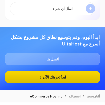
ابدأ اليوم، وقم بتوسيع نطاق كل مشروع بشكل
أسرع مع UltaHost
اتصل بنا
ابدأ تجربتك الآن
ألتاهوست
استضافة
eCommerce Hosting