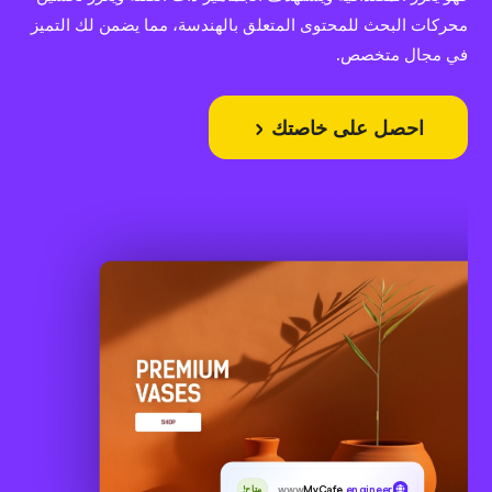
محركات البحث للمحتوى المتعلق بالهندسة، مما يضمن لك التميز
في مجال متخصص.
احصل على خاصتك
www
MyCafe
.engineer
متاح!