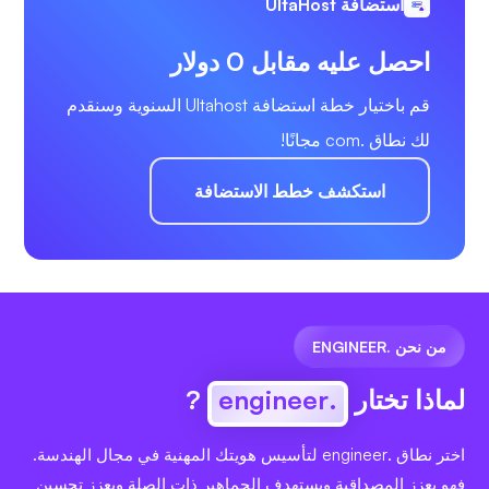
استضافة UltaHost
احصل عليه مقابل 0 دولار
قم باختيار خطة استضافة Ultahost السنوية وسنقدم
لك نطاق .com مجانًا!
استكشف خطط الاستضافة
من نحن .ENGINEER
لماذا تختار
.engineer
?
اختر نطاق .engineer لتأسيس هويتك المهنية في مجال الهندسة.
فهو يعزز المصداقية ويستهدف الجماهير ذات الصلة ويعزز تحسين