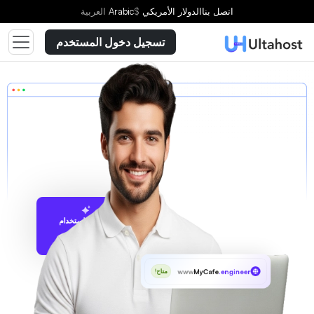
اتصل بنا
الدولار الأمريكي
$
Arabic
العربية
تسجيل دخول المستخدم
الاقتراح باستخدام
UltaAI
www
MyCafe
.engineer
متاح!