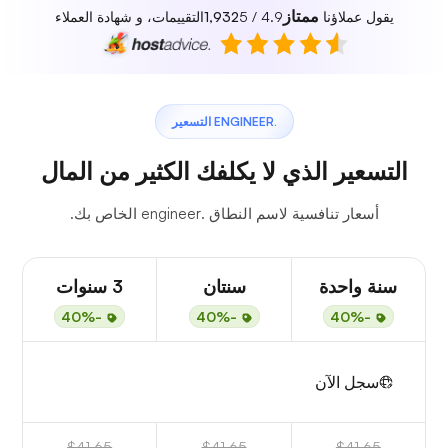
ممتاز
يقول عملاؤنا
4.9 / 5
1,932
التقييمات، و شهادة العملاء
.ENGINEER التسعير
التسعير الذي لا يكلفك الكثير من المال
أسعار تنافسية لاسم النطاق .engineer الخاص بك.
سنة واحدة
سنتان
3 سنوات
-40%
-40%
-40%
سجل الآن
$41.65
$41.65
$41.65