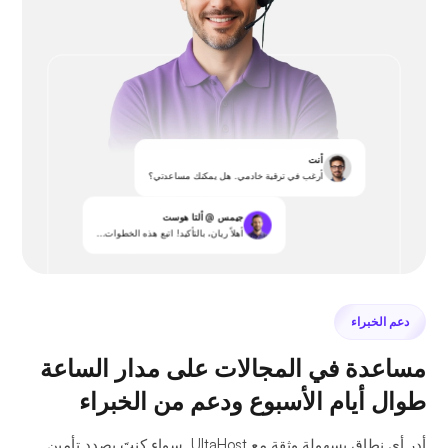
أنت
أرغب في ترقية خادمي. هل يمكنك مساعدتي؟
جيمس @ ألتا هوست
أهلاً ريان، بالتأكيد! اتبع هذه الخطوات...
دعم الخبراء
مساعدة في المجالات على مدار الساعة
طوال أيام الأسبوع ودعم من الخبراء
أدر أي نطاق بسهولة وثقة مع UltaHost. سواء كنتَ بصدد تأمين