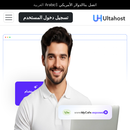
اتصل بنا
الدولار الأمريكي
$
Arabic
العربية
تسجيل دخول المستخدم
الاقتراح باستخدام
UltaAI
www
MyCafe
.exposed
متاح!