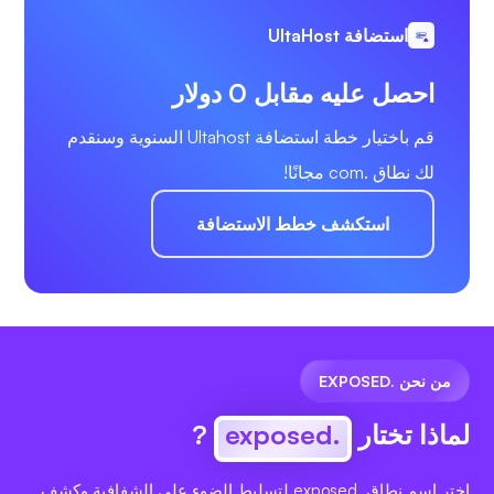
استضافة UltaHost
احصل عليه مقابل 0 دولار
قم باختيار خطة استضافة Ultahost السنوية وسنقدم
لك نطاق .com مجانًا!
استكشف خطط الاستضافة
من نحن .EXPOSED
لماذا تختار
.exposed
?
اختر اسم نطاق .exposed لتسليط الضوء على الشفافية وكشف