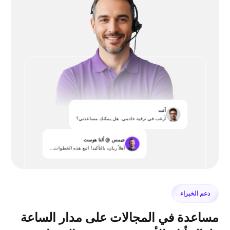
أنت
أرغب في ترقية خادمي. هل يمكنك مساعدتي؟
جيمس @ ألتا هوست
أهلاً ريان، بالتأكيد! اتبع هذه الخطوات...
دعم الخبراء
مساعدة في المجالات على مدار الساعة