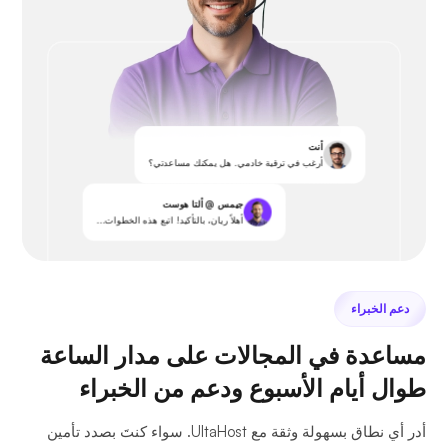
أنت
أرغب في ترقية خادمي. هل يمكنك مساعدتي؟
جيمس @ ألتا هوست
أهلاً ريان، بالتأكيد! اتبع هذه الخطوات...
دعم الخبراء
مساعدة في المجالات على مدار الساعة
طوال أيام الأسبوع ودعم من الخبراء
أدر أي نطاق بسهولة وثقة مع UltaHost. سواء كنتَ بصدد تأمين