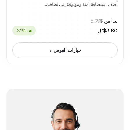
أضف استضافة آمنة وموثوقة إلى نطاقك.
يبدأ من
$5.99
$3.80
/ل
-20%
خيارات العرض