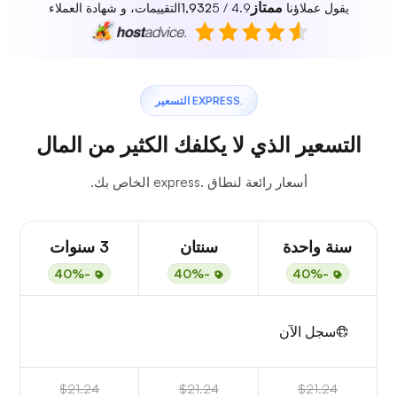
ممتاز
يقول عملاؤنا
4.9 / 5
1,932
التقييمات، و شهادة العملاء
.EXPRESS التسعير
التسعير الذي لا يكلفك الكثير من المال
أسعار رائعة لنطاق .express الخاص بك.
سنة واحدة
سنتان
3 سنوات
-40%
-40%
-40%
سجل الآن
$21.24
$21.24
$21.24