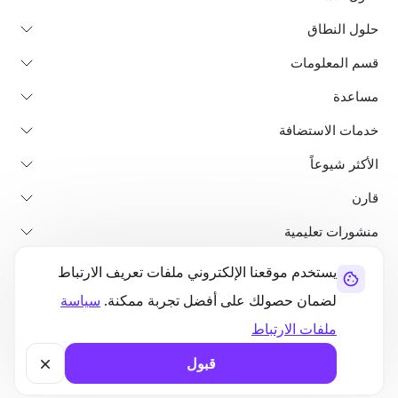
حلول النطاق
قسم المعلومات
مساعدة
خدمات الاستضافة
الأكثر شيوعاً
قارن
منشورات تعليمية
يستخدم موقعنا الإلكتروني ملفات تعريف الارتباط
من نحن
سياسة استرداد الأموال
الشروط والأحكام
سياسة الخصوصية
لضمان حصولك على أفضل تجربة ممكنة.
سياسة
قانوني
خريطة الموقع
ملفات الارتباط
©2026 UltaHost - جميع الحقوق محفوظة
قبول