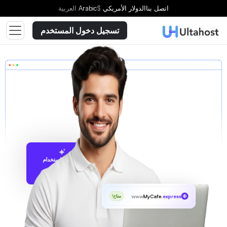
اتصل بنا
الدولار الأمريكي
$
Arabic
العربية
تسجيل دخول المستخدم
الاقتراح باستخدام
UltaAI
www
MyCafe
.express
متاح!