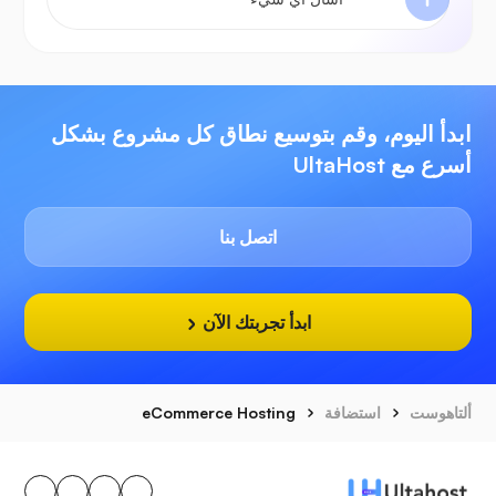
ابدأ اليوم، وقم بتوسيع نطاق كل مشروع بشكل
أسرع مع UltaHost
اتصل بنا
ابدأ تجربتك الآن
ألتاهوست
استضافة
eCommerce Hosting