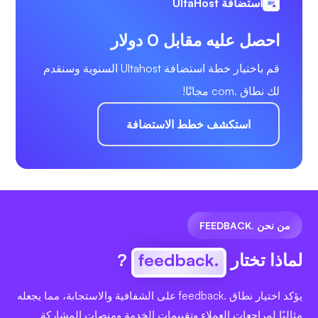
استضافة UltaHost
احصل عليه مقابل 0 دولار
قم باختيار خطة استضافة Ultahost السنوية وسنقدم
لك نطاق .com مجانًا!
استكشف خطط الاستضافة
من نحن .FEEDBACK
لماذا تختار
.feedback
?
يؤكد اختيار نطاق .feedback على الشفافية والاستجابة، مما يجعله
مثاليًا لمراجعات العملاء وتقييمات الخدمة ومنصات المشاركة