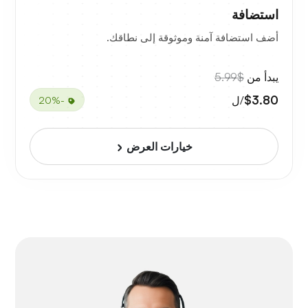
استضافة
أضف استضافة آمنة وموثوقة إلى نطاقك.
يبدأ من
$5.99
$3.80
/ل
-20%
خيارات العرض