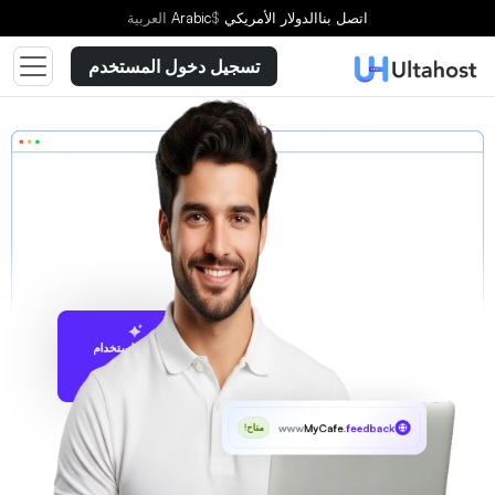
اتصل بنا
الدولار الأمريكي
$
Arabic
العربية
تسجيل دخول المستخدم
الاقتراح باستخدام
UltaAI
www
MyCafe
.feedback
متاح!