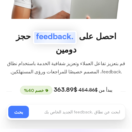
احصل على
.feedback
حجز
دومين
قم بتعزيز تفاعل العملاء وتعزيز شفافية الخدمة باستخدام نطاق
.feedback، المصمم خصيصًا للمراجعات ورؤى المستهلكين.
$363.89
يبدأ من
$454.86
خصم 40%
بحث