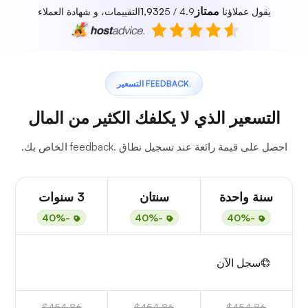
ممتاز
يقول عملاؤنا
4.9 / 5
1,932
التقييمات، و شهادة العملاء
.FEEDBACK التسعير
التسعير الذي لا يكلفك الكثير من المال
احصل على قيمة رائعة عند تسجيل نطاق .feedback الخاص بك.
سنة واحدة
سنتان
3 سنوات
-40%
-40%
-40%
سجل الآن
$454.86
$454.86
$454.86