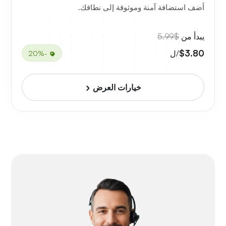
أضف استضافة آمنة وموثوقة إلى نطاقك.
يبدأ من
$5.99
$3.80
/ل
-20%
خيارات العرض