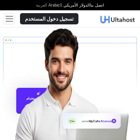
اتصل بنا
الدولار الأمريكي
$
Arabic
العربية
تسجيل دخول المستخدم
الاقتراح باستخدام
UltaAI
www
MyCafe
.finance
متاح!