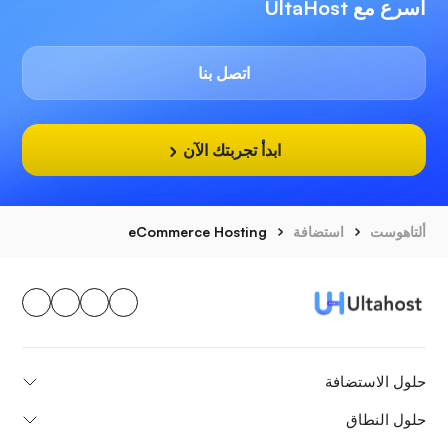
أسرع مع UltaHost
اتصل بنا
ابدأ تجربتك الآن
ألتاهوست
استضافة
eCommerce Hosting
حلول الاستضافة
حلول النطاق