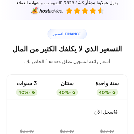
ممتاز
يقول عملاؤنا
4.9 / 5
1,932
التقييمات، و شهادة العملاء
.FINANCE التسعير
التسعير الذي لا يكلفك الكثير من المال
أسعار رائعة لتسجيل نطاق .finance الخاص بك.
سنة واحدة
سنتان
3 سنوات
-40%
-40%
-40%
سجل الآن
$37.49
$37.49
$37.49