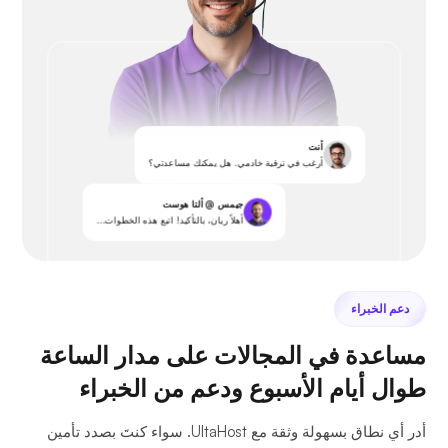
أنت
أرغب في ترقية خادمي. هل يمكنك مساعدتي؟
جيمس @ ألتا هوست
أهلاً ريان، بالتأكيد! اتبع هذه الخطوات...
دعم الخبراء
مساعدة في المجالات على مدار الساعة
طوال أيام الأسبوع ودعم من الخبراء
أدر أي نطاق بسهولة وثقة مع UltaHost. سواء كنتَ بصدد تأمين