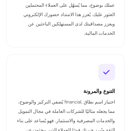
عملك بوضوح، مما يُسهّل على العملاء المحتملين
العثور عليك. يُعزز هذا الامتداد حضورك الإلكتروني
ويعزز مصداقيتك لدى المستهلكين الباحثين عن
الخدمات المالية.
التنوع والمرونة
اختيار اسم نطاق .financial يُضفي التركيز والوضوح،
مما يجعله مثاليًا للشركات العاملة في مجال التمويل
والخدمات المصرفية والاستثمار. فهو يُساعد على بناء
الثقة ويُبرز خبرتك فورًا للعملاء الذين يبحثون عن