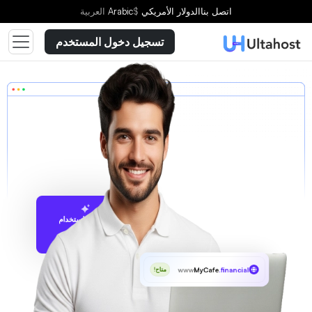
اتصل بنا
الدولار الأمريكي
$
Arabic
العربية
تسجيل دخول المستخدم
الاقتراح باستخدام
UltaAI
www
MyCafe
.financial
متاح!