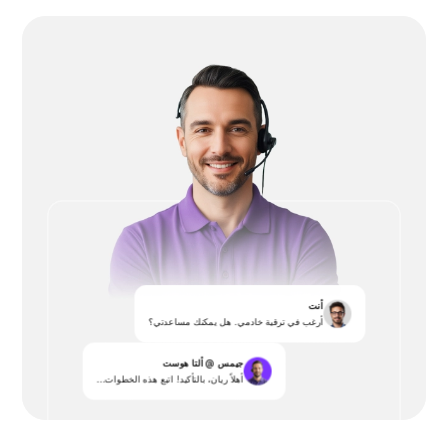
أنت
أرغب في ترقية خادمي. هل يمكنك مساعدتي؟
جيمس @ ألتا هوست
أهلاً ريان، بالتأكيد! اتبع هذه الخطوات...