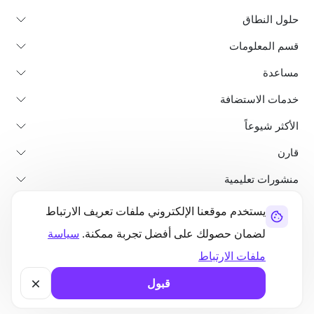
حلول النطاق
قسم المعلومات
مساعدة
خدمات الاستضافة
الأكثر شيوعاً
قارن
منشورات تعليمية
يستخدم موقعنا الإلكتروني ملفات تعريف الارتباط
من نحن
سياسة استرداد الأموال
الشروط والأحكام
سياسة الخصوصية
لضمان حصولك على أفضل تجربة ممكنة.
سياسة
قانوني
خريطة الموقع
ملفات الارتباط
©2026 UltaHost - جميع الحقوق محفوظة
قبول