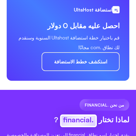
استضافة UltaHost
احصل عليه مقابل 0 دولار
قم باختيار خطة استضافة Ultahost السنوية وسنقدم
لك نطاق .com مجانًا!
استكشف خطط الاستضافة
من نحن .FINANCIAL
لماذا تختار
.financial
?
يؤدي اختيار اسم نطاق .financial إلى تعزيز المصداقية والخصوصية