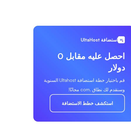
استضافة UltaHost
احصل عليه مقابل 0
دولار
قم باختيار خطة استضافة Ultahost السنوية
وسنقدم لك نطاق .com مجانًا!
استكشف خطط الاستضافة