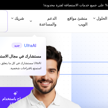
الحلول
منشئ مواقع
الدعم
شريك
الويب
والمساعدة
UltaAI
جديد
مستشارك في مجال الاستض
UltaAI مستشارك في كل ما يتعلق 
استمتع باقتراحات شخصية.
الاقتراح باستخدام
UltaAI