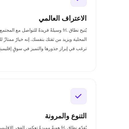
الاعتراف العالمي
يُتيح نطاق .frl وسيلةً فريدةً للتواصل مع ا
المحلية ويزيد من ثقتك بنفسك. إنه خيارٌ ممتاز
ترغب في إبراز جذورها والتميز في سوقٍ إقليميةٍ
التنوع والمرونة
يُقدّم نطاق .frl هويةً مميزةً تعكس الفخر ا