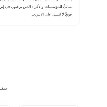
مثاليٌّ للمؤسسات والأفراد الذين يرغبون في إبر
قويٍّ لا يُنسى على الإنترنت.
يمكن