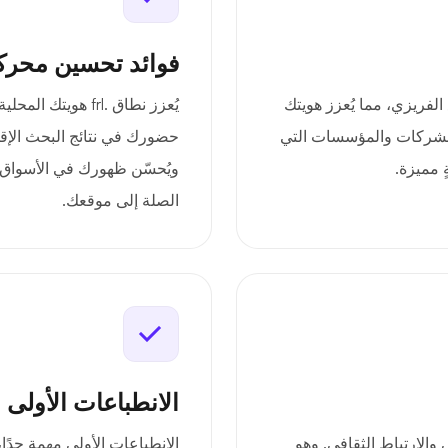
فوائد تحسين محرك
لمجتمع الفريزي، مما يُعزز هويتك
يُعزز نطاق .frl هو
ٌ للشركات والمؤسسات التي
حضورك في نتائج البحث الإقل
 مميزة.
ويُحسّن ظهورك في الأسواق 
الصلة إلى موقعك.
الانطباعات الأولى 
لإقليمي والارتباط الثقافي. وهو
الانطباعات الأولى مهمة جدًا