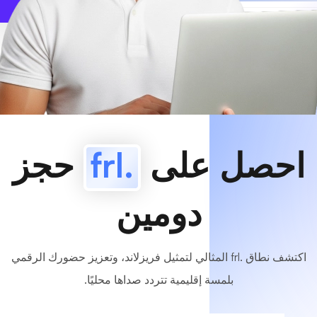
www
MyCafe
.frl
متاح!
احصل على
.frl
حجز
دومين
اكتشف نطاق .frl المثالي لتمثيل فريزلاند، وتعزيز حضورك الرقمي
بلمسة إقليمية تتردد صداها محليًا.