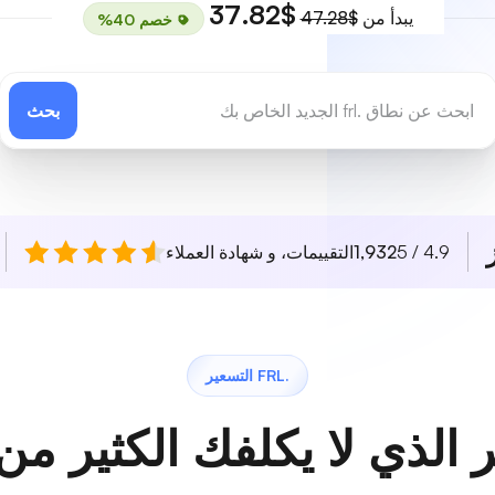
$37.82
يبدأ من
$47.28
خصم 40%
بحث
4.9 / 5
1,932
التقييمات، و شهادة العملاء
.FRL التسعير
 الذي لا يكلفك الكثير من