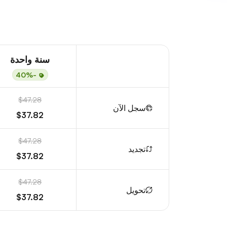
سنة واحدة
-40%
$47.28
سجل الآن
$37.82
$47.28
تجديد
$37.82
$47.28
تحويل
$37.82