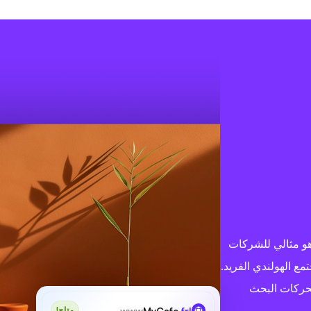
ند، وهو مثالي للشركات
مع الهولندي الفريد.
محركات البحث
www
MyCafe
.frl
متاح!