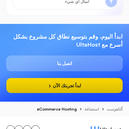
ابدأ اليوم، وقم بتوسيع نطاق كل مشروع بشكل
أسرع مع UltaHost
اتصل بنا
ابدأ تجربتك الآن
ألتاهوست
استضافة
eCommerce Hosting