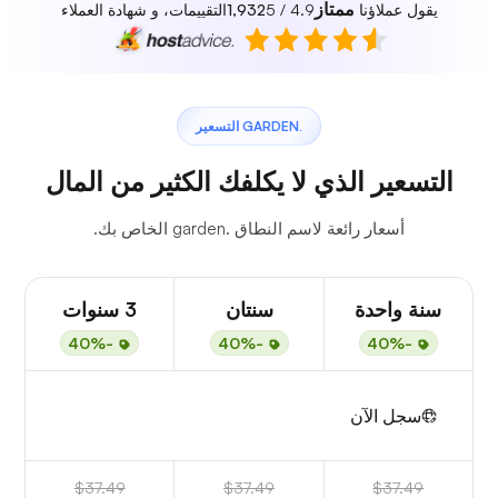
ممتاز
يقول عملاؤنا
4.9 / 5
1,932
التقييمات، و شهادة العملاء
.GARDEN التسعير
التسعير الذي لا يكلفك الكثير من المال
أسعار رائعة لاسم النطاق .garden الخاص بك.
سنة واحدة
سنتان
3 سنوات
-40%
-40%
-40%
سجل الآن
$37.49
$37.49
$37.49