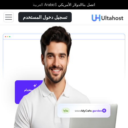
اتصل بنا
الدولار الأمريكي
$
Arabic
العربية
تسجيل دخول المستخدم
الاقتراح باستخدام
UltaAI
www
MyCafe
.garden
متاح!