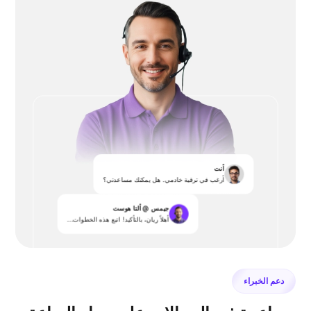
أنت
أرغب في ترقية خادمي. هل يمكنك مساعدتي؟
جيمس @ ألتا هوست
أهلاً ريان، بالتأكيد! اتبع هذه الخطوات...
دعم الخبراء