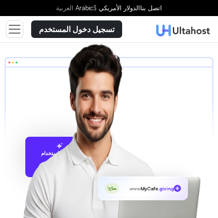
اتصل بنا
الدولار الأمريكي
$
Arabic
العربية
تسجيل دخول المستخدم
الاقتراح باستخدام
UltaAI
www
MyCafe
.giving
متاح!