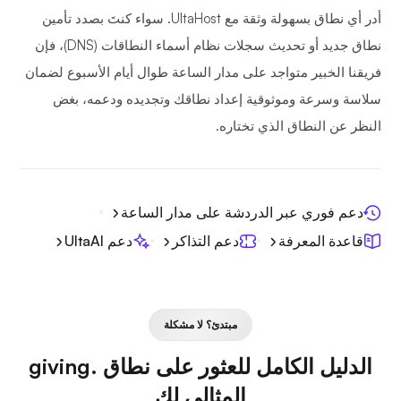
أدر أي نطاق بسهولة وثقة مع UltaHost. سواء كنتَ بصدد تأمين
نطاق جديد أو تحديث سجلات نظام أسماء النطاقات (DNS)، فإن
فريقنا الخبير متواجد على مدار الساعة طوال أيام الأسبوع لضمان
سلاسة وسرعة وموثوقية إعداد نطاقك وتجديده ودعمه، بغض
النظر عن النطاق الذي تختاره.
دعم فوري عبر الدردشة على مدار الساعة
قاعدة المعرفة
دعم التذاكر
دعم UltaAI
مبتدئ؟ لا مشكلة
الدليل الكامل للعثور على نطاق .giving
المثالي لك