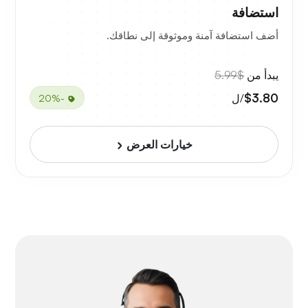
استضافة
أضف استضافة آمنة وموثوقة إلى نطاقك.
يبدأ من
$5.99
$3.80
/ل
-20%
خيارات العرض