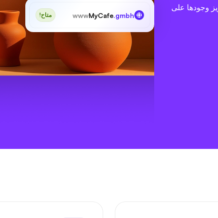
 تسعى إلى تعزيز وجودها على
www
MyCafe
.gmbh
متاح!