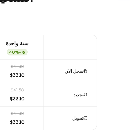
سنة واحدة
-40%
$41.38
سجل الآن
$33.10
$41.38
تجديد
$33.10
$41.38
تحويل
$33.10