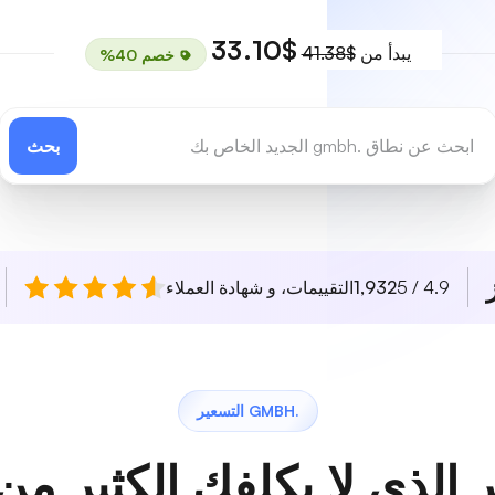
$33.10
يبدأ من
$41.38
خصم 40%
بحث
4.9 / 5
1,932
التقييمات، و شهادة العملاء
.GMBH التسعير
 الذي لا يكلفك الكثير من