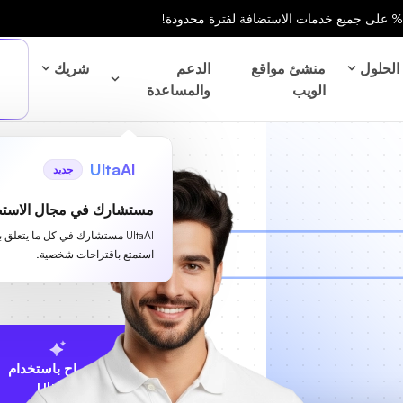
الحلول
منشئ مواقع
الدعم
شريك
الويب
والمساعدة
UltaAI
جديد
مستشارك في مجال الاستض
UltaAI مستشارك في كل ما يتعلق 
استمتع باقتراحات شخصية.
الاقتراح باستخدام
UltaAI