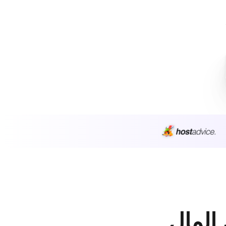
 المال