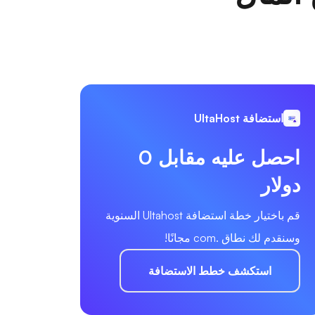
استضافة UltaHost
احصل عليه مقابل 0
دولار
قم باختيار خطة استضافة Ultahost السنوية
وسنقدم لك نطاق .com مجانًا!
استكشف خطط الاستضافة