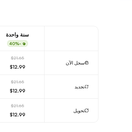
سنة واحدة
-40%
$21.65
سجل الآن
$12.99
$21.65
تجديد
$12.99
$21.65
تحويل
$12.99