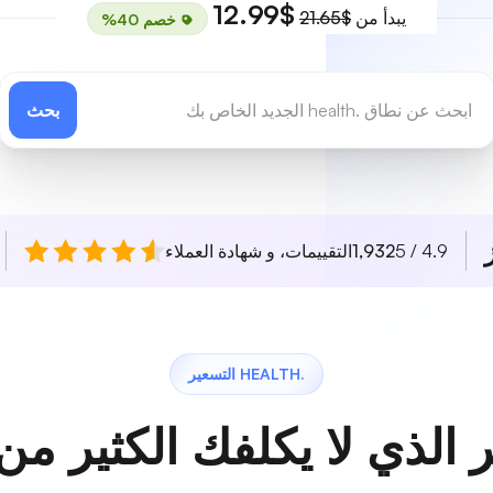
$12.99
يبدأ من
$21.65
خصم 40%
بحث
4.9 / 5
1,932
التقييمات، و شهادة العملاء
.HEALTH التسعير
 الذي لا يكلفك الكثير من