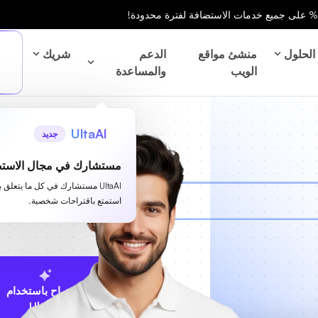
الحلول
منشئ مواقع
الدعم
شريك
الويب
والمساعدة
UltaAI
جديد
مستشارك في مجال الاستض
UltaAI مستشارك في كل ما يتعلق 
استمتع باقتراحات شخصية.
الاقتراح باستخدام
UltaAI