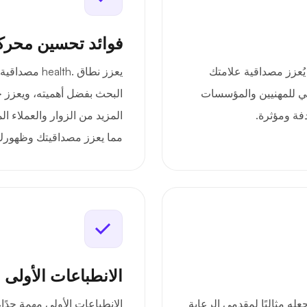
فوائد تحسين محرك
خبرة، مما يُعزز مصداقية علامتك
يعزز نطاق .h
الي للمهنيين والمؤسسات
البحث بفضل أهميته، ويعزز 
فة ومؤثرة.
المزيد من الزوار والعملاء ا
مما يعزز مصداقيتك وظهور
الانطباعات الأولى 
، مما يجعله مثاليًا لمقدمي الرعاية
الانطباعات الأولى مهمة جدًا