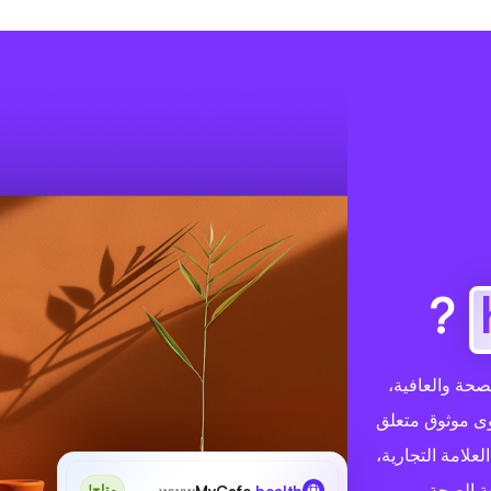
?
امك بالصحة والعافية،
وى موثوق متعلق
علامة التجارية،
ة الصحة.
www
MyCafe
.health
متاح!