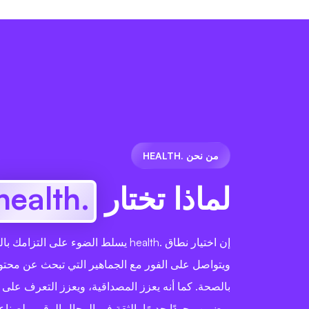
من نحن .HEALTH
لماذا تختار
.health
إن اختيار نطاق .health يسلط الضوء على التز
ويتواصل على الفور مع الجماهير التي تبحث عن محت
بالصحة. كما أنه يعزز المصداقية، ويعزز التعرف على ال
ويضمن وجودًا جديرًا بالثقة في المجال الرقمي لصناع