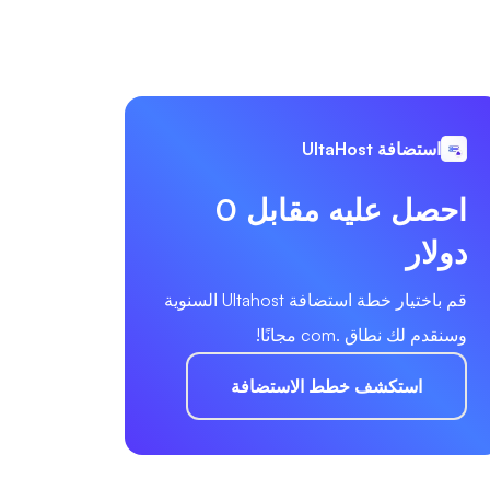
استضافة UltaHost
احصل عليه مقابل 0
دولار
قم باختيار خطة استضافة Ultahost السنوية
وسنقدم لك نطاق .com مجانًا!
استكشف خطط الاستضافة