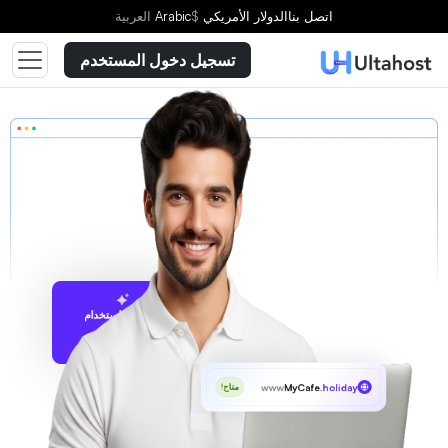
اتصل بنا
الدولار الأمريكي
$
Arabic
العربية
تسجيل دخول المستخدم
الاقتراح باستخدام
UltaAI
www
MyCafe
.holiday
متاح!