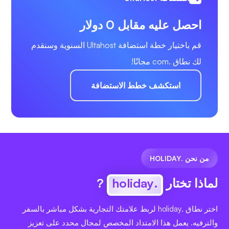
احصل عليه مقابل 0 دولار
قم باختيار خطة استضافة Ultahost السنوية وسنقدم
لك نطاق .com مجانًا!
استكشف خطط الاستضافة
من نحن .HOLIDAY
لماذا تختار
.holiday
?
اختر نطاق .holiday لربط علامتك التجارية بشكل مباشر بالسفر
والترفيه. يعمل هذا الامتداد المخصص لمجال محدد على تعزيز