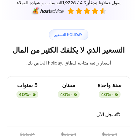
ممتاز
يقول عملاؤنا
4.9 / 5
1,932
التقييمات، و شهادة العملاء
.HOLIDAY التسعير
التسعير الذي لا يكلفك الكثير من المال
أسعار رائعة متاحة لنطاق .holiday الخاص بك.
سنة واحدة
سنتان
3 سنوات
-40%
-40%
-40%
سجل الآن
$66.24
$66.24
$66.24