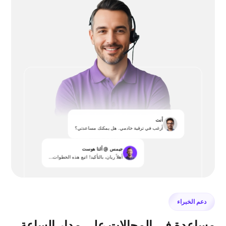
أنت
أرغب في ترقية خادمي. هل يمكنك مساعدتي؟
جيمس @ ألتا هوست
أهلاً ريان، بالتأكيد! اتبع هذه الخطوات...
دعم الخبراء
مساعدة في المجالات على مدار الساعة