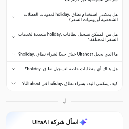
هل يمكنني استخدام نطاق .holiday لمدونات العطلات
الشخصية أو يوميات السفر؟
هل من الممكن تسجيل نطاقات .holiday متعددة لخدمات
السفر المختلفة؟
ما الذي يجعل Ultahost خيارًا جيدًا لشراء نطاق .holiday؟
هل هناك أي متطلبات خاصة لتسجيل نطاق .holiday؟
كيف يمكنني البدء بشراء نطاق .holiday في Ultahost؟
أو
اسأل شركة UltaAI