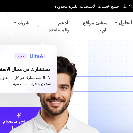
الحلول
منشئ مواقع
الدعم
شريك
الويب
والمساعدة
UltaAI
جديد
مستشارك في مجال الاستض
UltaAI مستشارك في كل ما يتعلق 
استمتع باقتراحات شخصية.
الاقتراح باستخدام
UltaAI