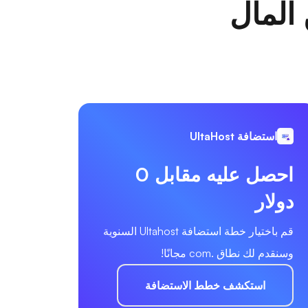
 المال
استضافة UltaHost
احصل عليه مقابل 0
دولار
قم باختيار خطة استضافة Ultahost السنوية
وسنقدم لك نطاق .com مجانًا!
استكشف خطط الاستضافة