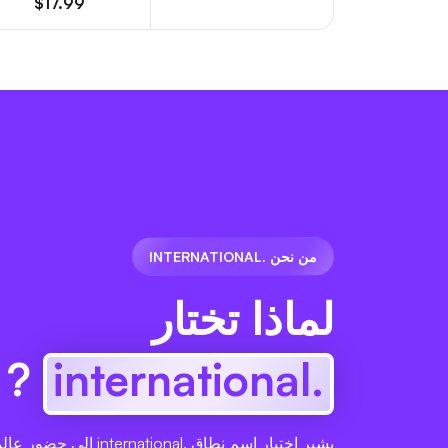
$17.99
من نحن .INTERNATIONAL
لماذا تختار
?
.international
يشير اختيار اسم نطاق .ational