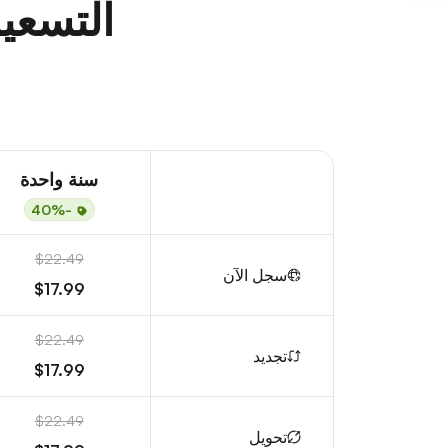
التسعير
سنة واحدة
-40%
$22.49
سجل الآن
$17.99
$22.49
تجديد
$17.99
$22.49
تحويل