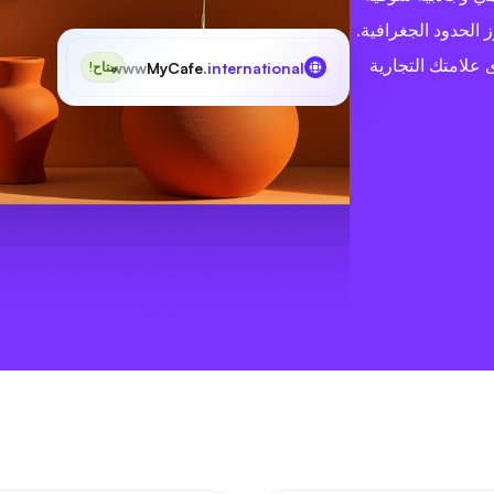
الحدود الجغرافية.
 علامتك التجارية
www
MyCafe
.international
متاح!