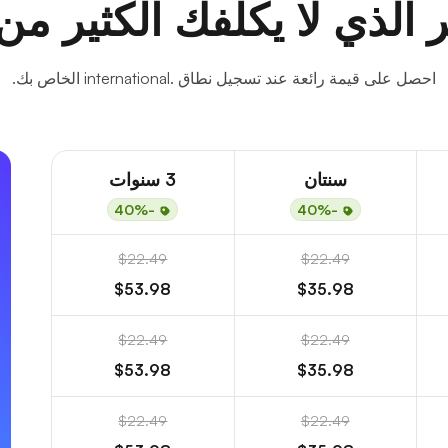
 الذي لا يكلفك الكثير من
احصل على قيمة رائعة عند تسجيل نطاق .international الخاص بك.
سنتان
3 سنوات
-40%
-40%
$22.49
$22.49
$53.98
$35.98
$22.49
$22.49
$53.98
$35.98
$22.49
$22.49