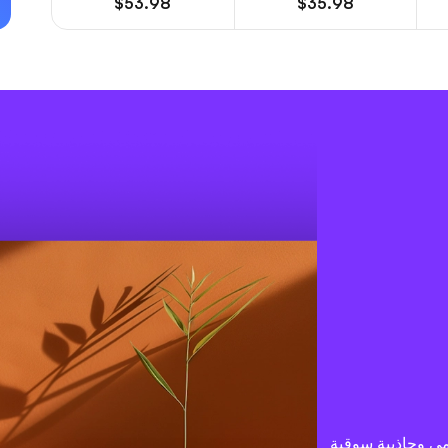
$53.98
$35.98
intern إلى حضور عالمي وجاذبية سوقية