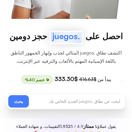
احصل على
.juegos
حجز دومين
اكتشف نطاق .juegos المثالي لجذب وإبهار الجمهور الناطق
باللغة الإسبانية المهتم بالألعاب والترفيه عبر الإنترنت.
$333.30
يبدأ من
$416.63
خصم 40%
بحث
ممتاز
يقول عملاؤنا
4.9 / 5
1,932
التقييمات، و شهادة العملاء