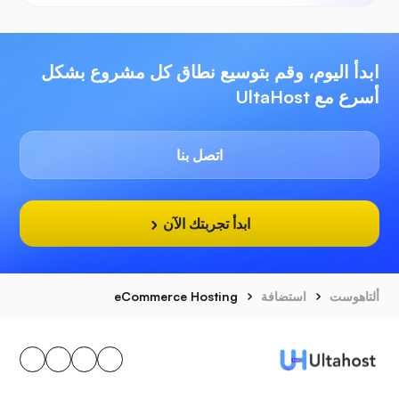
ابدأ اليوم، وقم بتوسيع نطاق كل مشروع بشكل
أسرع مع UltaHost
اتصل بنا
ابدأ تجربتك الآن
ألتاهوست
استضافة
eCommerce Hosting