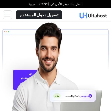
اتصل بنا
الدولار الأمريكي
$
Arabic
العربية
تسجيل دخول المستخدم
الاقتراح باستخدام
UltaAI
www
MyCafe
.juegos
متاح!