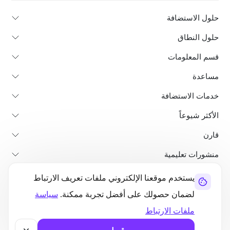
حلول الاستضافة
حلول النطاق
قسم المعلومات
مساعدة
خدمات الاستضافة
الأكثر شيوعاً
قارن
منشورات تعليمية
يستخدم موقعنا الإلكتروني ملفات تعريف الارتباط
من نحن
سياسة استرداد الأموال
الشروط والأحكام
سياسة الخصوصية
لضمان حصولك على أفضل تجربة ممكنة.
سياسة
قانوني
خريطة الموقع
ملفات الارتباط
©2026 UltaHost - جميع الحقوق محفوظة