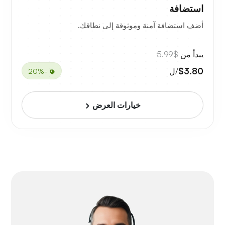
استضافة
أضف استضافة آمنة وموثوقة إلى نطاقك.
يبدأ من
$5.99
$3.80
/ل
-20%
خيارات العرض