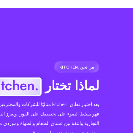
من نحن .KITCHEN
لماذا تختار
.kitchen
يعد اختيار نطاق .kitchen مثاليًا للشركا
فهو يسلط الضوء على تخصصك على الفور، ويعزز الت
التجارية والثقة بين عشاق الطعام والطهاة وموردي م
يبحثون عن محتوى ذي صلة وموثوق.