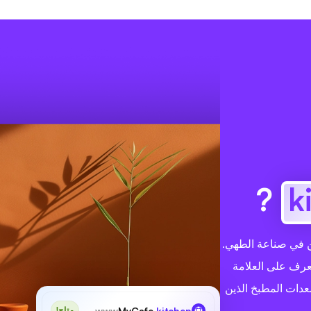
?
ت والمحترفين في صناعة الطهي.
عرف على العلامة
عدات المطبخ الذين
www
MyCafe
.kitchen
متاح!