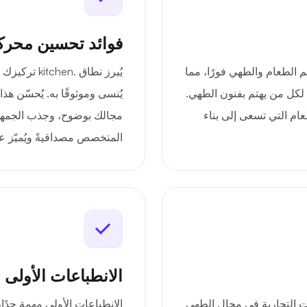
فوائد تحسين محرك
تجارية بعالم الطعام والطهي فورًا، مما
يُبرز نطاق 
لكل من يهتم بفنون الطهي.
يُنسى وموثوقًا به. يُحسّن هذ
عام التي تسعى إلى بناء
مجالك بوضوح، وجذب الجمهور 
المتخصص مصداقيةً ويُميّز ع
الانطباعات الأولى 
 على العلامات التجارية في مجال الطهي