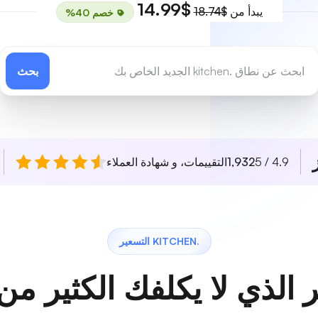
$14.99
يبدأ من
$18.74
خصم 40%
بحث
4.9 / 5
1,932
التقييمات، و شهادة العملاء
.KITCHEN التسعير
 الذي لا يكلفك الكثير من