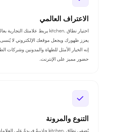
الاعتراف العالمي
اختيار نطاق .kitchen يربط علامتك ال
يعزز ظهورك ويجعل موقعك الإلكتروني لا يُنسى 
إنه الخيار الأمثل للطهاة والمدونين وشركات الط
حضور مميز على الإنترنت.
التنوع والمرونة
يُضفي نطاق .kitchen جاذبيةً فريدةً