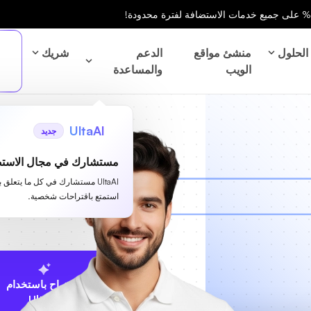
الحلول
منشئ مواقع
الدعم
شريك
الويب
والمساعدة
UltaAI
جديد
مستشارك في مجال الاستض
UltaAI مستشارك في كل ما يتعلق 
استمتع باقتراحات شخصية.
الاقتراح باستخدام
UltaAI