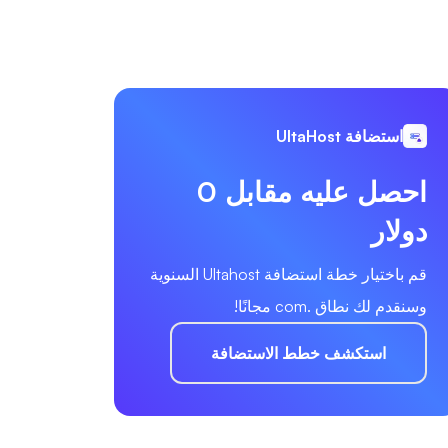
استضافة UltaHost
احصل عليه مقابل 0
دولار
قم باختيار خطة استضافة Ultahost السنوية
وسنقدم لك نطاق .com مجانًا!
استكشف خطط الاستضافة