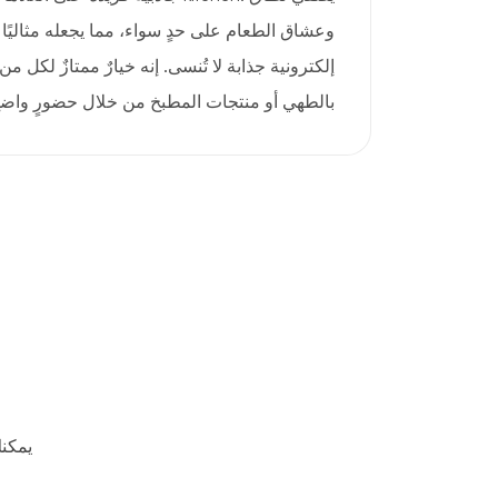
وعشاق الطعام على حدٍ سواء، مما يجعله مثاليً
إلكترونية جذابة لا تُنسى. إنه خيارٌ ممتازٌ لكل 
بالطهي أو منتجات المطبخ من خلال حضورٍ واضح
يمكن