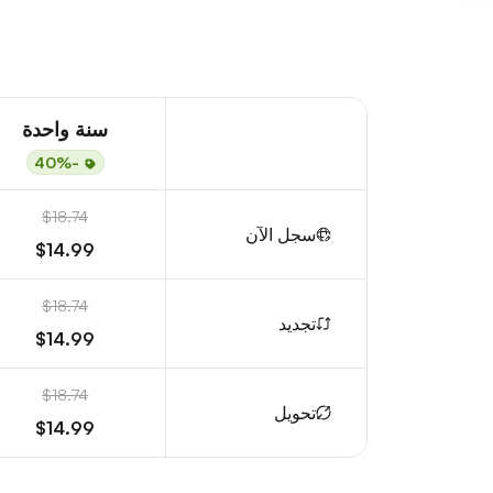
سنة واحدة
-40%
$18.74
سجل الآن
$14.99
$18.74
تجديد
$14.99
$18.74
تحويل
$14.99