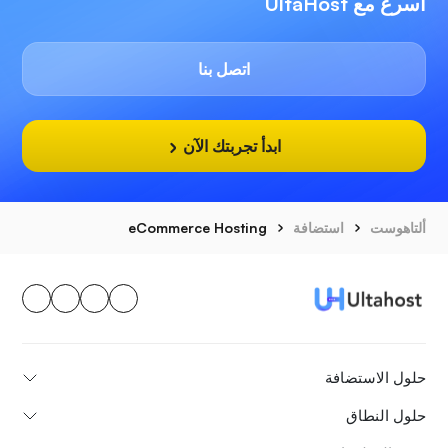
أسرع مع UltaHost
اتصل بنا
ابدأ تجربتك الآن
ألتاهوست
استضافة
eCommerce Hosting
حلول الاستضافة
حلول النطاق