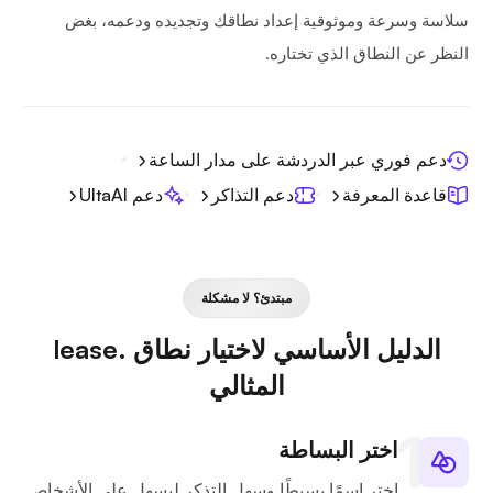
سلاسة وسرعة وموثوقية إعداد نطاقك وتجديده ودعمه، بغض
النظر عن النطاق الذي تختاره.
دعم فوري عبر الدردشة على مدار الساعة
قاعدة المعرفة
دعم التذاكر
دعم UltaAI
مبتدئ؟ لا مشكلة
الدليل الأساسي لاختيار نطاق .lease
المثالي
اختر البساطة
اختر اسمًا بسيطًا وسهل التذكر ليسهل على الأشخاص