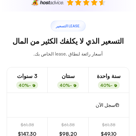
.LEASE التسعير
التسعير الذي لا يكلفك الكثير من المال
أسعار رائعة لنطاق .lease الخاص بك.
سنة واحدة
سنتان
3 سنوات
-40%
-40%
-40%
سجل الآن
$61.38
$61.38
$61.38
$147.30
$98.20
$49.10