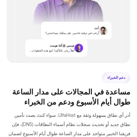
أنت
أرغب في ترقية خادمي. هل يمكنك مساعدتي؟
جيمس @ ألتا هوست
أهلاً ريان، بالتأكيد! اتبع هذه الخطوات...
دعم الخبراء
مساعدة في المجالات على مدار الساعة
طوال أيام الأسبوع ودعم من الخبراء
أدر أي نطاق بسهولة وثقة مع UltaHost. سواء كنتَ بصدد تأمين
نطاق جديد أو تحديث سجلات نظام أسماء النطاقات (DNS)، فإن
فريقنا الخبير متواجد على مدار الساعة طوال أيام الأسبوع لضمان