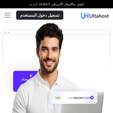
اتصل بنا
الدولار الأمريكي
$
Arabic
العربية
تسجيل دخول المستخدم
الاقتراح باستخدام
UltaAI
www
MyCafe
.lease
متاح!