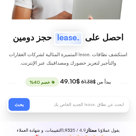
احصل على
.lease
حجز دومين
استكشف نطاقات .lease المتميزة المثالية لشركات العقارات
والتأجير لتعزيز حضورك ومصداقيتك عبر الإنترنت.
$49.10
يبدأ من
$61.38
خصم 40%
بحث
ممتاز
يقول عملاؤنا
4.9 / 5
1,932
التقييمات، و شهادة العملاء