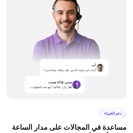
أنت
أرغب في ترقية خادمي. هل يمكنك مساعدتي؟
جيمس @ ألتا هوست
أهلاً ريان، بالتأكيد! اتبع هذه الخطوات...
دعم الخبراء
مساعدة في المجالات على مدار الساعة