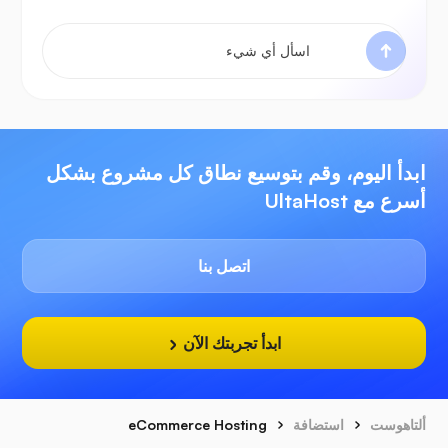
ابدأ اليوم، وقم بتوسيع نطاق كل مشروع بشكل
أسرع مع UltaHost
اتصل بنا
ابدأ تجربتك الآن
ألتاهوست
استضافة
eCommerce Hosting