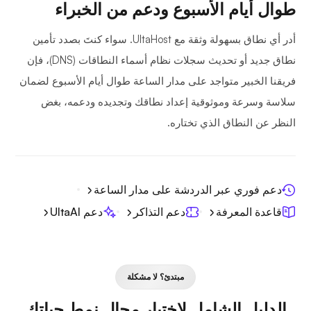
طوال أيام الأسبوع ودعم من الخبراء
أدر أي نطاق بسهولة وثقة مع UltaHost. سواء كنتَ بصدد تأمين
نطاق جديد أو تحديث سجلات نظام أسماء النطاقات (DNS)، فإن
فريقنا الخبير متواجد على مدار الساعة طوال أيام الأسبوع لضمان
سلاسة وسرعة وموثوقية إعداد نطاقك وتجديده ودعمه، بغض
النظر عن النطاق الذي تختاره.
دعم فوري عبر الدردشة على مدار الساعة
قاعدة المعرفة
دعم التذاكر
دعم UltaAI
مبتدئ؟ لا مشكلة
الدليل الشامل لاختيار مجال نمط حياتك