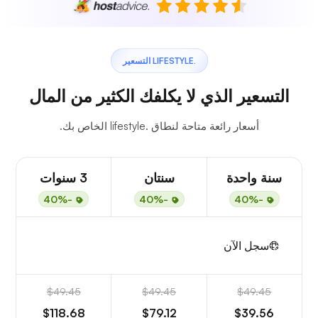
.LIFESTYLE التسعير
التسعير الذي لا يكلفك الكثير من المال
أسعار رائعة متاحة لنطاق .lifestyle الخاص بك.
سنة واحدة
سنتان
3 سنوات
-40%
-40%
-40%
سجل الآن
$49.45
$49.45
$49.45
$118.68
$79.12
$39.56