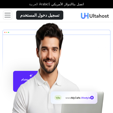
اتصل بنا
الدولار الأمريكي
$
Arabic
العربية
تسجيل دخول المستخدم
الاقتراح باستخدام
UltaAI
www
MyCafe
.lifestyle
متاح!