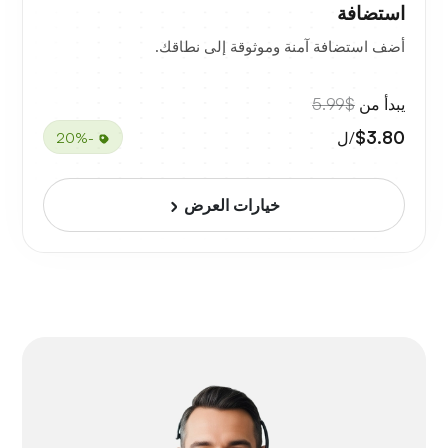
استضافة
أضف استضافة آمنة وموثوقة إلى نطاقك.
يبدأ من
$5.99
$3.80
/ل
-20%
خيارات العرض