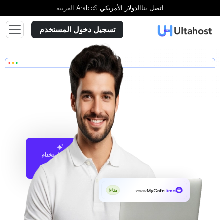
اتصل بنا
الدولار الأمريكي
$
Arabic
العربية
تسجيل دخول المستخدم
الاقتراح باستخدام
UltaAI
www
MyCafe
.limo
متاح!