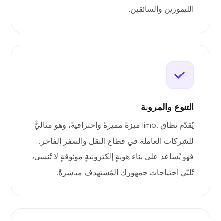
الليموزين والسائقين.
التنوع والمرونة
يُقدّم نطاق .limo ميزةً مميزةً واحترافيةً، وهو مثاليٌّ
للشركات العاملة في قطاع النقل والسفر الفاخر.
فهو يُساعد على بناء هويةٍ إلكترونيةٍ موثوقةٍ لا تُنسى،
تُلبّي احتياجات جمهورك المُستهدف مباشرةً.