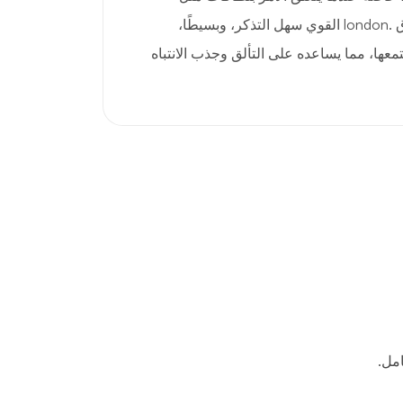
.london. يجب أن يكون نطاق .london القوي سهل التذكر، وبسيطًا،
معها، مما يساعده على التألق وجذب الانتباه
مل.