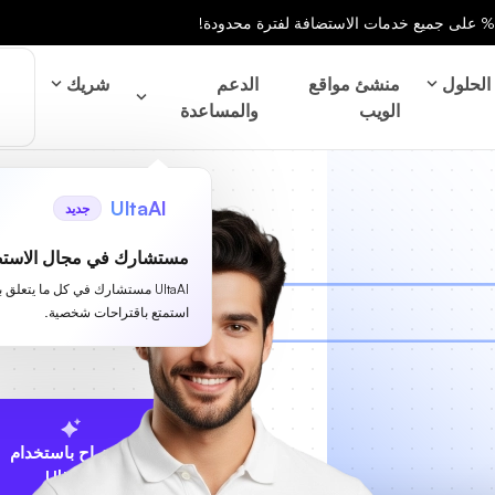
الحلول
منشئ مواقع
الدعم
شريك
الويب
والمساعدة
UltaAI
جديد
مستشارك في مجال الاستض
UltaAI مستشارك في كل ما يتعلق 
استمتع باقتراحات شخصية.
الاقتراح باستخدام
UltaAI