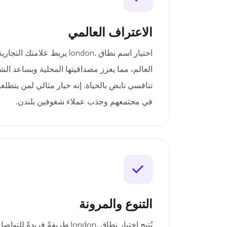
الاعتراف العالمي
اختيار اسم نطاق .london يربط عل
العالم، مما يعزز مصداقيتها المحلية ويساعد ا
تنافسي نابض بالحياة. إنه خيار مثالي لمن يتط
في مجتمعهم وجذب عملاء شغوفين بلندن.
التنوع والمرونة
يُتيح اختيار نطاق .london طريقةً ف