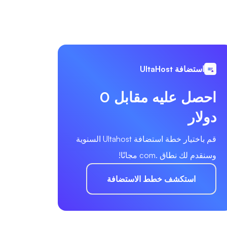
استضافة UltaHost
احصل عليه مقابل 0
دولار
قم باختيار خطة استضافة Ultahost السنوية
وسنقدم لك نطاق .com مجانًا!
استكشف خطط الاستضافة