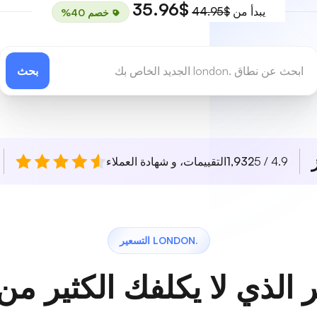
$35.96
يبدأ من
$44.95
خصم 40%
بحث
4.9 / 5
1,932
التقييمات، و شهادة العملاء
.LONDON التسعير
 الذي لا يكلفك الكثير من