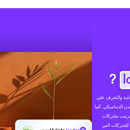
?
زيز الصلة المحلية والتعرف على
ن الديناميكي. كما
 ترتيب محركات
 للشركات التي
www
MyCafe
.london
متاح!