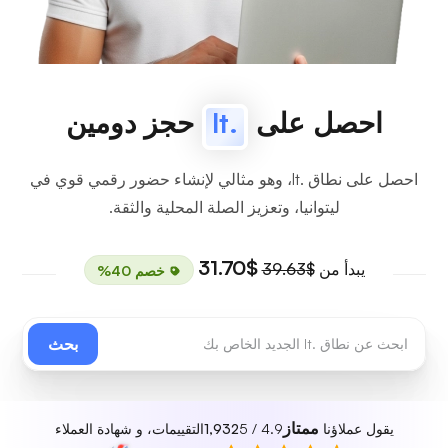
احصل على
.lt
حجز دومين
احصل على نطاق .lt، وهو مثالي لإنشاء حضور رقمي قوي في
ليتوانيا، وتعزيز الصلة المحلية والثقة.
$31.70
يبدأ من
$39.63
خصم 40%
بحث
ممتاز
يقول عملاؤنا
4.9 / 5
1,932
التقييمات، و شهادة العملاء