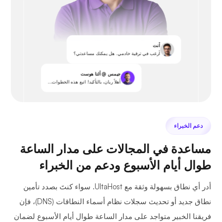
أنت
أرغب في ترقية خادمي. هل يمكنك مساعدتي؟
جيمس @ ألتا هوست
أهلاً ريان، بالتأكيد! اتبع هذه الخطوات...
دعم الخبراء
مساعدة في المجالات على مدار الساعة
طوال أيام الأسبوع ودعم من الخبراء
أدر أي نطاق بسهولة وثقة مع UltaHost. سواء كنتَ بصدد تأمين
نطاق جديد أو تحديث سجلات نظام أسماء النطاقات (DNS)، فإن
فريقنا الخبير متواجد على مدار الساعة طوال أيام الأسبوع لضمان