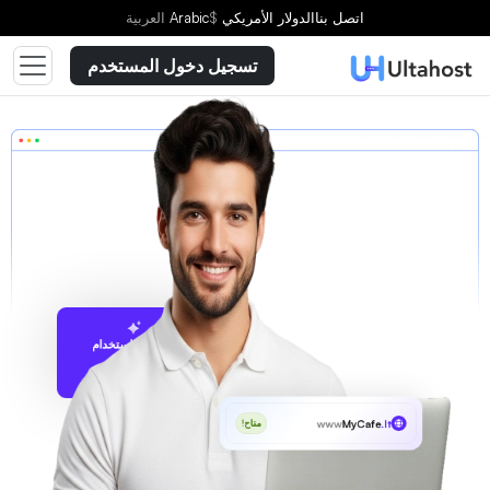
اتصل بنا
الدولار الأمريكي
$
Arabic
العربية
تسجيل دخول المستخدم
الاقتراح باستخدام
UltaAI
www
MyCafe
.lt
متاح!