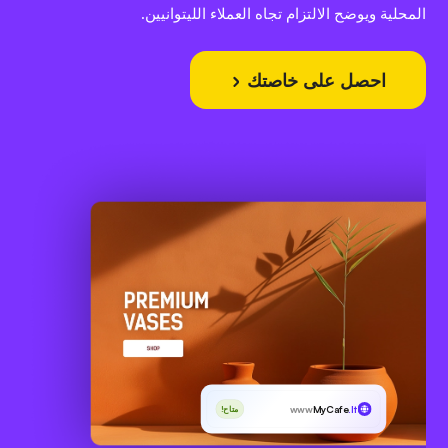
المحلية ويوضح الالتزام تجاه العملاء الليتوانيين.
احصل على خاصتك
www
MyCafe
.lt
متاح!