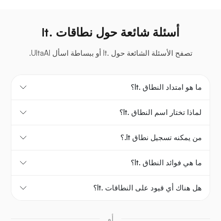
أسئلة شائعة حول نطاقات .lt
تصفح الأسئلة الشائعة حول .lt أو ببساطة اسأل UltaAI.
ما هو امتداد النطاق .lt؟
لماذا تختار اسم النطاق .lt؟
من يمكنه تسجيل نطاق ‎.lt؟
ما هي فوائد النطاق .lt؟
هل هناك أي قيود على النطاقات .lt؟
أو