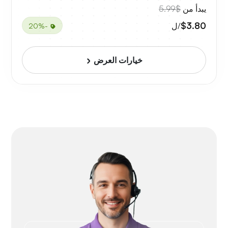
يبدأ من
$5.99
$3.80
/ل
-20%
خيارات العرض