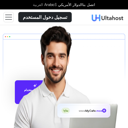
اتصل بنا
الدولار الأمريكي
$
Arabic
العربية
تسجيل دخول المستخدم
الاقتراح باستخدام
UltaAI
www
MyCafe
.moe
متاح!