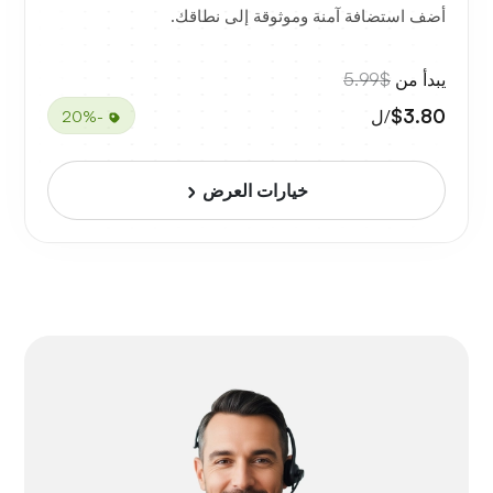
أضف استضافة آمنة وموثوقة إلى نطاقك.
يبدأ من
$5.99
$3.80
/ل
-20%
خيارات العرض