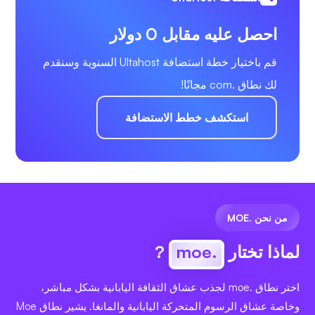
احصل عليه مقابل 0 دولار
قم باختيار خطة استضافة Ultahost السنوية وسنقدم
لك نطاق .com مجانًا!
استكشف خطط الاستضافة
من نحن .MOE
لماذا تختار
.moe
?
اختر نطاق .moe لجذب عشاق الثقافة اليابانية بشكل مباشر،
وخاصة عشاق الرسوم المتحركة اليابانية والمانغا. يشير نطاق Moe