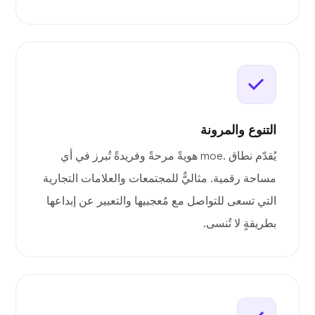
التنوع والمرونة
يُقدّم نطاق .moe هويةً مرحةً وفريدةً تُبرز في أي
مساحة رقمية. مثاليٌّ للمجتمعات والعلامات التجارية
التي تسعى للتواصل مع مُعجبيها والتعبير عن إبداعها
بطريقةٍ لا تُنسى.