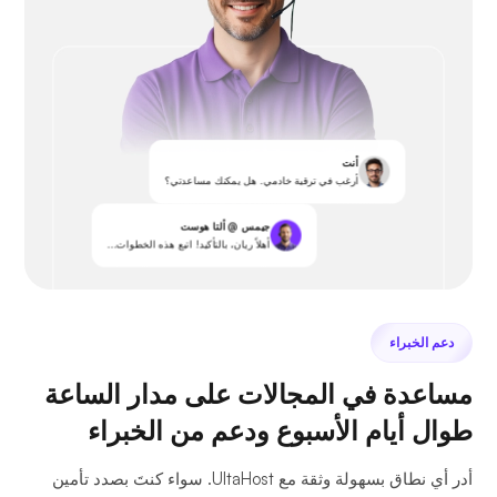
أنت
أرغب في ترقية خادمي. هل يمكنك مساعدتي؟
جيمس @ ألتا هوست
أهلاً ريان، بالتأكيد! اتبع هذه الخطوات...
دعم الخبراء
مساعدة في المجالات على مدار الساعة
طوال أيام الأسبوع ودعم من الخبراء
أدر أي نطاق بسهولة وثقة مع UltaHost. سواء كنتَ بصدد تأمين