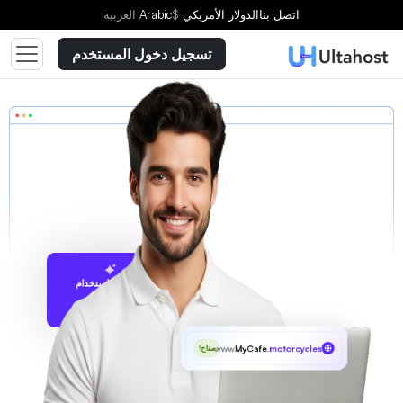
اتصل بنا
الدولار الأمريكي
$
Arabic
العربية
تسجيل دخول المستخدم
الاقتراح باستخدام
UltaAI
www
MyCafe
.motorcycles
متاح!