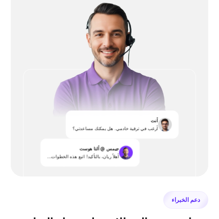
أنت
أرغب في ترقية خادمي. هل يمكنك مساعدتي؟
جيمس @ ألتا هوست
أهلاً ريان، بالتأكيد! اتبع هذه الخطوات...
دعم الخبراء