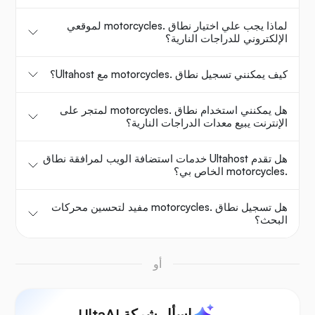
لماذا يجب علي اختيار نطاق .motorcycles لموقعي
الإلكتروني للدراجات النارية؟
كيف يمكنني تسجيل نطاق .motorcycles مع Ultahost؟
هل يمكنني استخدام نطاق .motorcycles لمتجر على
الإنترنت يبيع معدات الدراجات النارية؟
هل تقدم Ultahost خدمات استضافة الويب لمرافقة نطاق
.motorcycles الخاص بي؟
هل تسجيل نطاق .motorcycles مفيد لتحسين محركات
البحث؟
أو
اسأل شركة UltaAI