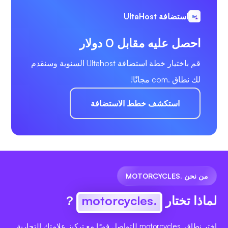
استضافة UltaHost
احصل عليه مقابل 0 دولار
قم باختيار خطة استضافة Ultahost السنوية وسنقدم
لك نطاق .com مجانًا!
استكشف خطط الاستضافة
من نحن .MOTORCYCLES
لماذا تختار
.motorcycles
?
اختر نطاق .motorcycles للتواصل فورًا مع تركيز علامتك التجارية