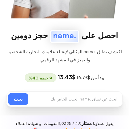
احصل على
.name
حجز دومين
اكتشف نطاق .name المثالي لإنشاء علامتك التجارية الشخصية
والتميز في المشهد الرقمي.
$13.43
يبدأ من
$16.79
خصم 40%
بحث
ممتاز
يقول عملاؤنا
4.9 / 5
1,932
التقييمات، و شهادة العملاء