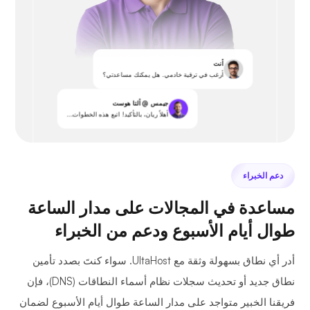
أنت
أرغب في ترقية خادمي. هل يمكنك مساعدتي؟
جيمس @ ألتا هوست
أهلاً ريان، بالتأكيد! اتبع هذه الخطوات...
دعم الخبراء
مساعدة في المجالات على مدار الساعة
طوال أيام الأسبوع ودعم من الخبراء
أدر أي نطاق بسهولة وثقة مع UltaHost. سواء كنتَ بصدد تأمين
نطاق جديد أو تحديث سجلات نظام أسماء النطاقات (DNS)، فإن
فريقنا الخبير متواجد على مدار الساعة طوال أيام الأسبوع لضمان