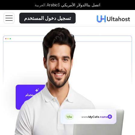
اتصل بنا
الدولار الأمريكي
$
Arabic
العربية
تسجيل دخول المستخدم
الاقتراح باستخدام
UltaAI
www
MyCafe
.name
متاح!