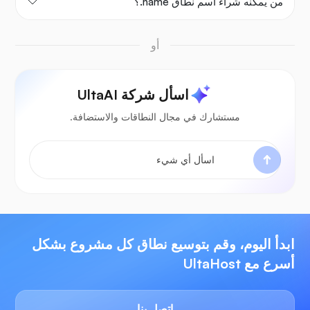
من يمكنه شراء اسم نطاق ‎.name؟
أو
اسأل شركة UltaAI
مستشارك في مجال النطاقات والاستضافة.
ابدأ اليوم، وقم بتوسيع نطاق كل مشروع بشكل
أسرع مع UltaHost
اتصل بنا