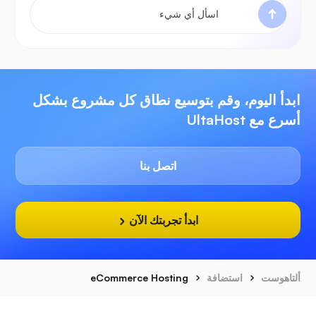
ابدأ اليوم، وقم بتوسيع نطاق كل مشروع بشكل
أسرع مع UltaHost
اتصل بنا
ابدأ تجربتك الآن
ألتاهوست
استضافة
eCommerce Hosting