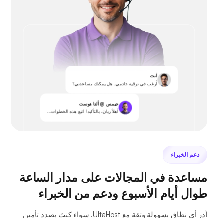
أنت
أرغب في ترقية خادمي. هل يمكنك مساعدتي؟
جيمس @ ألتا هوست
أهلاً ريان، بالتأكيد! اتبع هذه الخطوات...
دعم الخبراء
مساعدة في المجالات على مدار الساعة
طوال أيام الأسبوع ودعم من الخبراء
أدر أي نطاق بسهولة وثقة مع UltaHost. سواء كنتَ بصدد تأمين