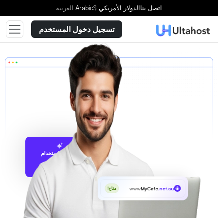
اتصل بنا
الدولار الأمريكي
$
Arabic
العربية
تسجيل دخول المستخدم
الاقتراح باستخدام
UltaAI
www
MyCafe
.net.au
متاح!