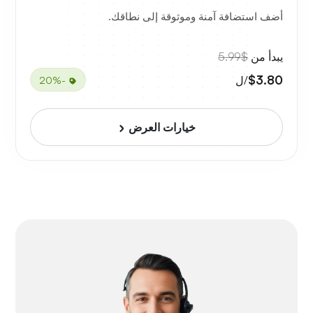
أضف استضافة آمنة وموثوقة إلى نطاقك.
يبدأ من
$5.99
$3.80
/ل
-20%
خيارات العرض