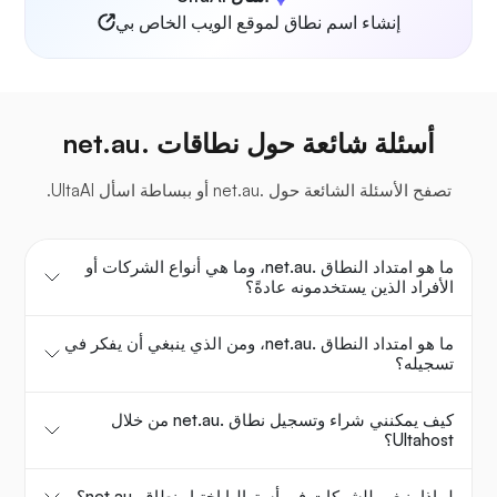
إنشاء اسم نطاق لموقع الويب الخاص بي
أسئلة شائعة حول نطاقات .net.au
تصفح الأسئلة الشائعة حول .net.au أو ببساطة اسأل UltaAI.
ما هو امتداد النطاق .net.au، وما هي أنواع الشركات أو
الأفراد الذين يستخدمونه عادةً؟
ما هو امتداد النطاق .net.au، ومن الذي ينبغي أن يفكر في
تسجيله؟
كيف يمكنني شراء وتسجيل نطاق .net.au من خلال
Ultahost؟
لماذا ينبغي للشركات في أستراليا اختيار نطاق .net.au؟