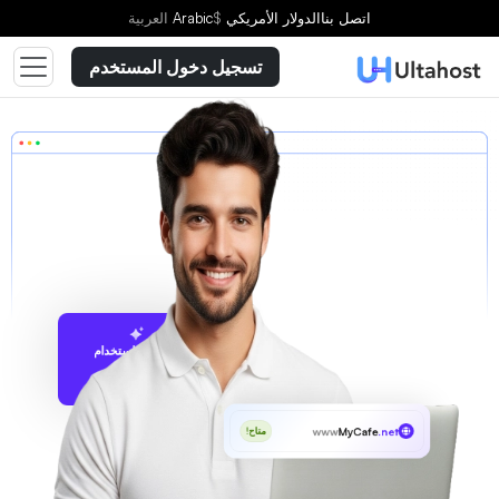
اتصل بنا
الدولار الأمريكي
$
Arabic
العربية
تسجيل دخول المستخدم
الاقتراح باستخدام
UltaAI
www
MyCafe
.net
متاح!