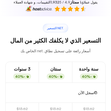
ممتاز
يقول عملاؤنا
4.9 / 5
1,932
التقييمات، و شهادة العملاء
.NET التسعير
التسعير الذي لا يكلفك الكثير من المال
أسعار رائعة على تسجيل نطاق .net الخاص بك
سنة واحدة
سنتان
3 سنوات
-40%
-40%
-40%
سجل الآن
$13.62
$13.62
$13.62