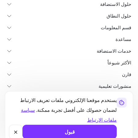
حلول الاستضافة
حلول النطاق
قسم المعلومات
مساعدة
خدمات الاستضافة
الأكثر شيوعاً
قارن
منشورات تعليمية
يستخدم موقعنا الإلكتروني ملفات تعريف الارتباط
من نحن
سياسة استرداد الأموال
الشروط والأحكام
سياسة الخصوصية
لضمان حصولك على أفضل تجربة ممكنة.
سياسة
قانوني
خريطة الموقع
ملفات الارتباط
©2026 UltaHost - جميع الحقوق محفوظة
قبول