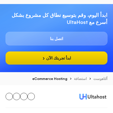
ابدأ اليوم، وقم بتوسيع نطاق كل مشروع بشكل
أسرع مع UltaHost
اتصل بنا
ابدأ تجربتك الآن
ألتاهوست
استضافة
eCommerce Hosting