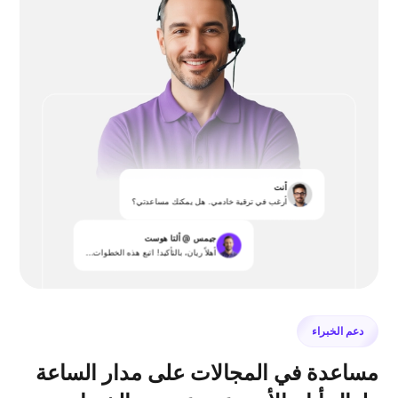
أنت
أرغب في ترقية خادمي. هل يمكنك مساعدتي؟
جيمس @ ألتا هوست
أهلاً ريان، بالتأكيد! اتبع هذه الخطوات...
دعم الخبراء
مساعدة في المجالات على مدار الساعة