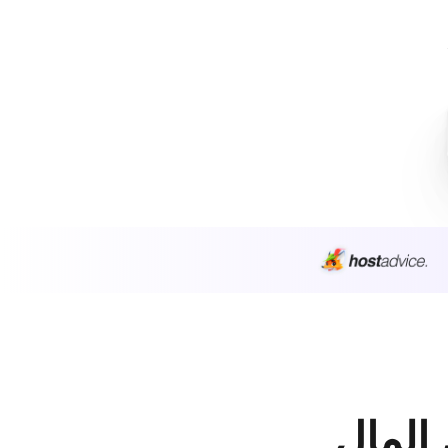
 المال