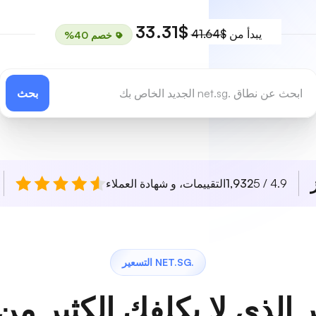
$33.31
يبدأ من
$41.64
خصم 40%
بحث
4.9 / 5
1,932
التقييمات، و شهادة العملاء
.NET.SG التسعير
 الذي لا يكلفك الكثير من