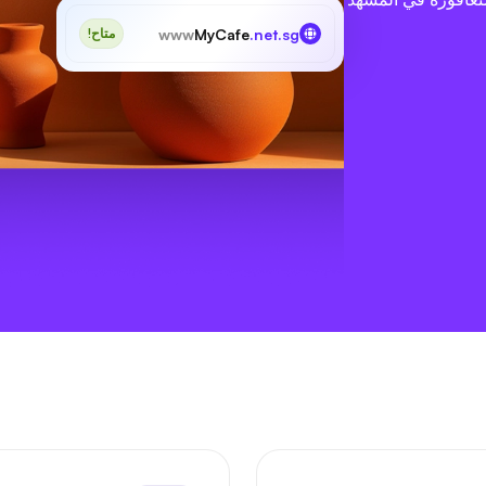
www
MyCafe
.net.sg
متاح!