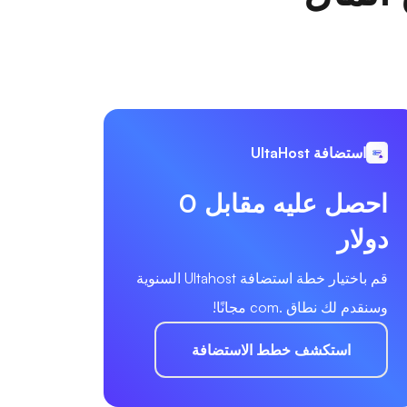
استضافة UltaHost
احصل عليه مقابل 0
دولار
قم باختيار خطة استضافة Ultahost السنوية
وسنقدم لك نطاق .com مجانًا!
استكشف خطط الاستضافة