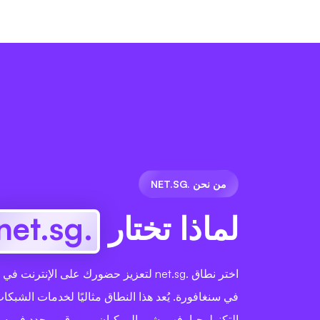
من نحن .NET.SG
لماذا تختار
.net.sg
اختر نطاق .net.sg لتعزيز حضورك على الإنترن
في سنغافورة. يُعد هذا النطاق مثاليًا لخدمات الشب
التكنولوجيا، فهو يشير إلى كيان مرموق ومحدد في س