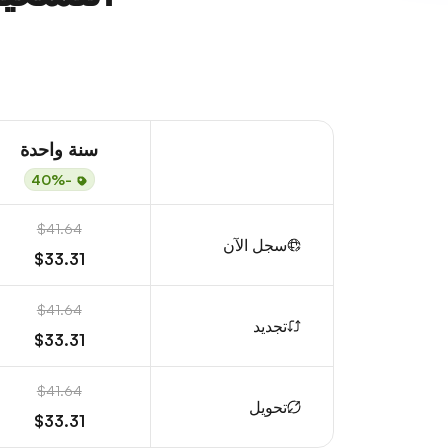
سنة واحدة
-40%
$41.64
سجل الآن
$33.31
$41.64
تجديد
$33.31
$41.64
تحويل
$33.31