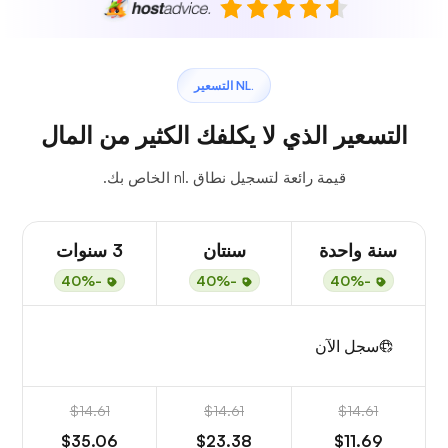
.NL التسعير
التسعير الذي لا يكلفك الكثير من المال
قيمة رائعة لتسجيل نطاق .nl الخاص بك.
سنة واحدة
سنتان
3 سنوات
-40%
-40%
-40%
سجل الآن
$14.61
$14.61
$14.61
$35.06
$23.38
$11.69