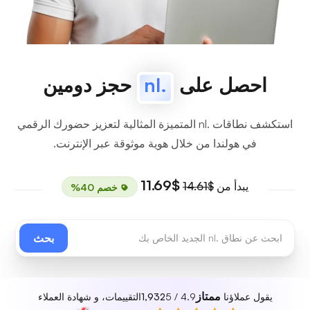
احصل على
.nl
حجز دومين
استكشف نطاقات .nl المتميزة المثالية لتعزيز حضورك الرقمي
في هولندا من خلال هوية موثوقة عبر الإنترنت.
$11.69
يبدأ من
$14.61
خصم 40%
بحث
ممتاز
يقول عملاؤنا
4.9 / 5
1,932
التقييمات، و شهادة العملاء