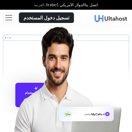
اتصل بنا
الدولار الأمريكي
$
Arabic
العربية
تسجيل دخول المستخدم
الاقتراح باستخدام
UltaAI
www
MyCafe
.nl
متاح!