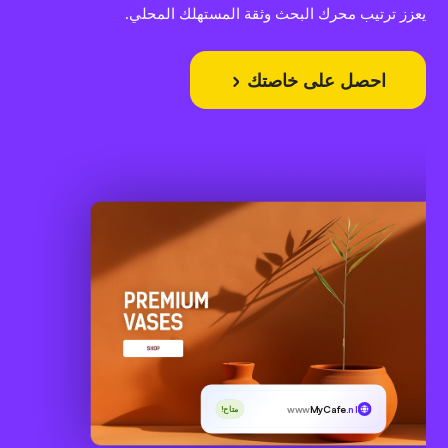
يعزز ترتيب محرك البحث وثقة المستهلك المحلي.
احصل على خاصتك
www
MyCafe
.nl
متاح!