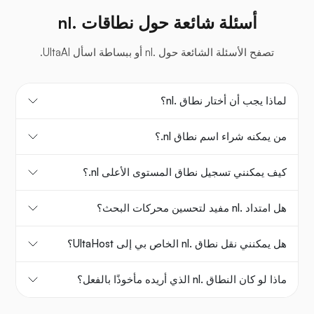
أسئلة شائعة حول نطاقات .nl
تصفح الأسئلة الشائعة حول .nl أو ببساطة اسأل UltaAI.
لماذا يجب أن أختار نطاق .nl؟
من يمكنه شراء اسم نطاق ‎.nl؟
كيف يمكنني تسجيل نطاق المستوى الأعلى ‎.nl؟
هل امتداد .nl مفيد لتحسين محركات البحث؟
هل يمكنني نقل نطاق .nl الخاص بي إلى UltaHost؟
ماذا لو كان النطاق .nl الذي أريده مأخوذًا بالفعل؟