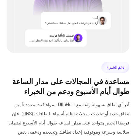
أنت
أرغب في ترقية خادمي. هل يمكنك مساعدتي؟
جيمس @ ألتا هوست
أهلاً ريان، بالتأكيد! اتبع هذه الخطوات...
دعم الخبراء
مساعدة في المجالات على مدار الساعة
طوال أيام الأسبوع ودعم من الخبراء
أدر أي نطاق بسهولة وثقة مع UltaHost. سواء كنتَ بصدد تأمين
نطاق جديد أو تحديث سجلات نظام أسماء النطاقات (DNS)، فإن
فريقنا الخبير متواجد على مدار الساعة طوال أيام الأسبوع لضمان
سلاسة وسرعة وموثوقية إعداد نطاقك وتجديده ودعمه، بغض