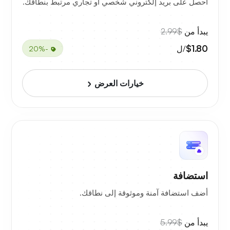
احصل على بريد إلكتروني شخصي أو تجاري مرتبط بنطاقك.
يبدأ من
$2.99
$1.80
/ل
-20%
خيارات العرض
استضافة
أضف استضافة آمنة وموثوقة إلى نطاقك.
يبدأ من
$5.99