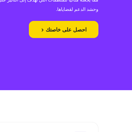
وحشد الدعم لقضاياها.
احصل على خاصتك