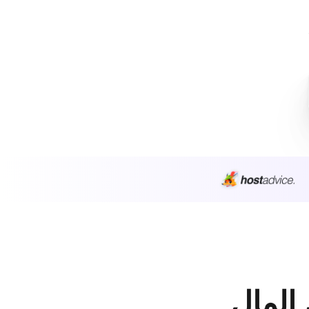
 المال