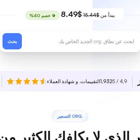
$8.49
يبدأ من
$15.44
خصم 40%
بحث
4.9 / 5
1,932
التقييمات، و شهادة العملاء
.ORG التسعير
 الذي لا يكلفك الكثير من