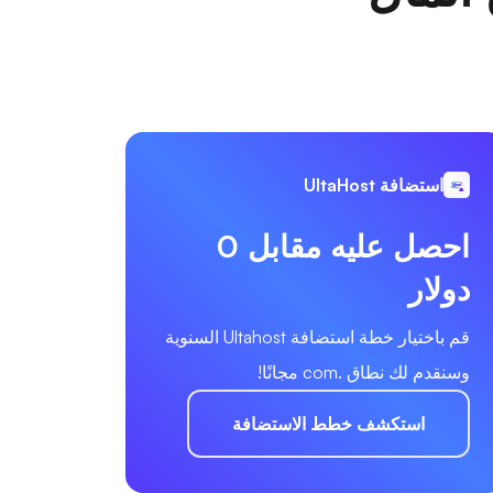
استضافة UltaHost
احصل عليه مقابل 0
دولار
قم باختيار خطة استضافة Ultahost السنوية
وسنقدم لك نطاق .com مجانًا!
استكشف خطط الاستضافة