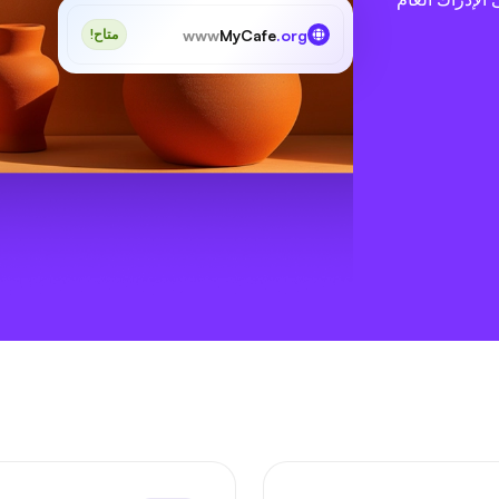
www
MyCafe
.org
متاح!