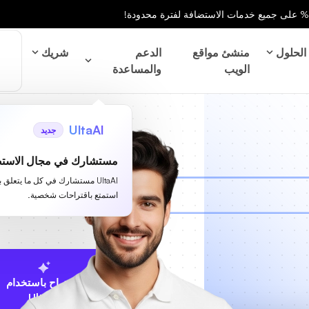
الحلول
منشئ مواقع
الدعم
شريك
الويب
والمساعدة
UltaAI
جديد
مستشارك في مجال الاستض
UltaAI مستشارك في كل ما يتعلق 
استمتع باقتراحات شخصية.
الاقتراح باستخدام
UltaAI