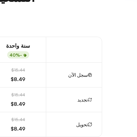
سنة واحدة
-40%
$15.44
سجل الآن
$8.49
$15.44
تجديد
$8.49
$15.44
تحويل
$8.49