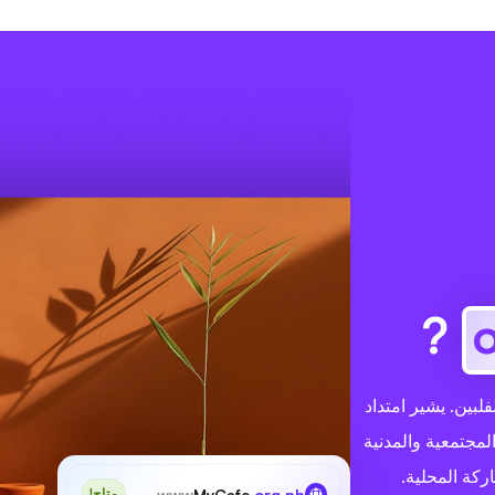
?
ي الفلبين. يشير امتداد
لمجتمعية والمدنية
ركة المحلية.
www
MyCafe
.org.ph
متاح!