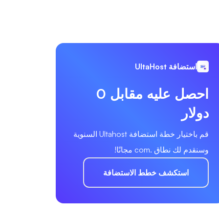
استضافة UltaHost
احصل عليه مقابل 0
دولار
قم باختيار خطة استضافة Ultahost السنوية
وسنقدم لك نطاق .com مجانًا!
استكشف خطط الاستضافة