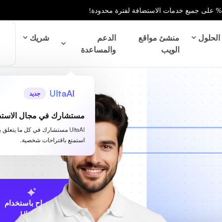
الحلول
منشئ مواقع
الدعم
شريك
الويب
والمساعدة
UltaAI
جديد
مستشارك في مجال الاستض
UltaAI مستشارك في كل ما يتعلق 
استمتع باقتراحات شخصية.
الاقتراح باستخدام
UltaAI