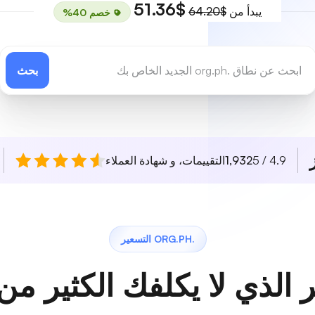
$51.36
يبدأ من
$64.20
خصم 40%
بحث
4.9 / 5
1,932
التقييمات، و شهادة العملاء
.ORG.PH التسعير
 الذي لا يكلفك الكثير من