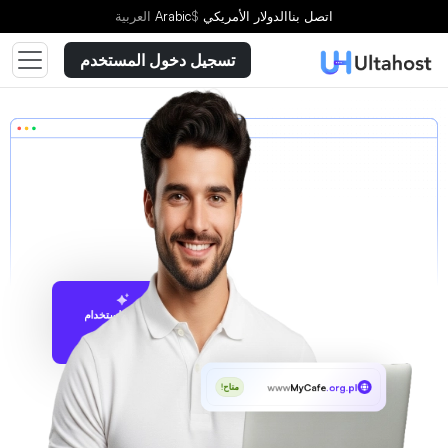
اتصل بنا
الدولار الأمريكي
$
Arabic
العربية
تسجيل دخول المستخدم
الاقتراح باستخدام
UltaAI
www
MyCafe
.org.pl
متاح!