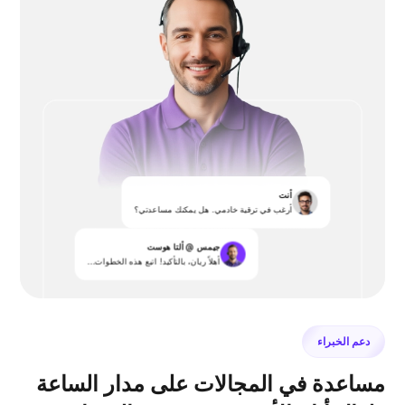
أنت
أرغب في ترقية خادمي. هل يمكنك مساعدتي؟
جيمس @ ألتا هوست
أهلاً ريان، بالتأكيد! اتبع هذه الخطوات...
دعم الخبراء
مساعدة في المجالات على مدار الساعة