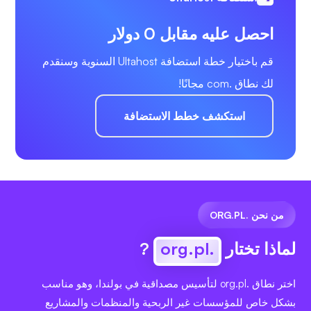
احصل عليه مقابل 0 دولار
قم باختيار خطة استضافة Ultahost السنوية وسنقدم
لك نطاق .com مجانًا!
استكشف خطط الاستضافة
من نحن .ORG.PL
لماذا تختار
.org.pl
?
اختر نطاق .org.pl لتأسيس مصداقية في بولندا، وهو مناسب
بشكل خاص للمؤسسات غير الربحية والمنظمات والمشاريع